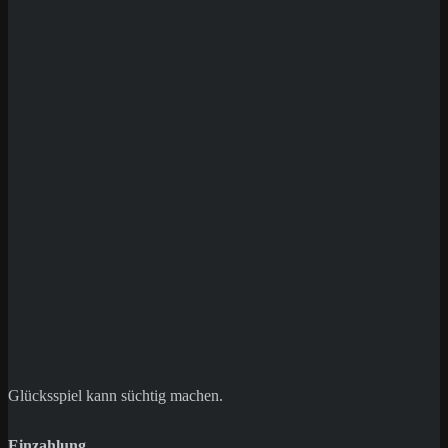
Save my name, email, and website in this
browser for the next time I comment.
Glücksspiel kann süchtig machen.
Einzahlung