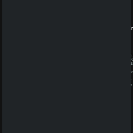
Prestige
SpinE
BESITZER:
JAHRES
Aurevia
10.000.0
IT
BESITZE
Group
GBL
LIZENZ:
Solution
Curacao
N.V.
LIZENZ:
Curacao