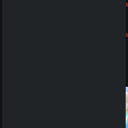
CryptoRush
200% bis
zu 2.500€
Echtgeldmodus
Robert99
Demoversion
zu
Having issues with
Eclipse of Olympus
?
CryptoRush
200% bis
zu 2.500€
News
SpinEmpire Casino
Submit
Review
Sicher dir einen 100% Bonus bis 500€ und spiele
8. Januar 2026
Eclipse of Olympus
SpinBetter Casino
Try Our Featured Games
Review
22. Dezember
2025
Wyns Casino Revie
30. September
2025
QuickWin Casino
Review