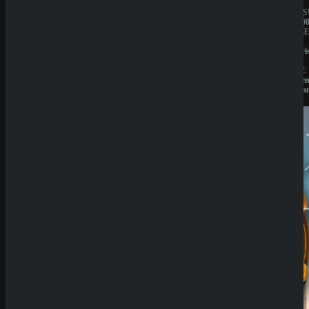
JAHRESUMSATZ:
JAHRES
1.000.000€
1.000.00
BESITZER:
BESITZE
Liernin
Liernin
Enterprises
Enterpri
LTD
LTD
LIZENZ:
LIZENZ:
Komoren
Komore
(Anjouan)
(Anjoua
Neueste
Beiträge
SpinEmpir
e Casino
Review
SpinBetter
Casino
Review
Wyns
Casino