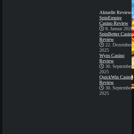
30. September
2025
Aktuelle Reviews
SpinEmpire
Casino Review
8. Januar 2026
SpinBetter Casino
Review
22. Dezember
2025
Wyns Casino
Review
30. September
2025
QuickWin Casino
Review
30. September
Demo Spiel
2025