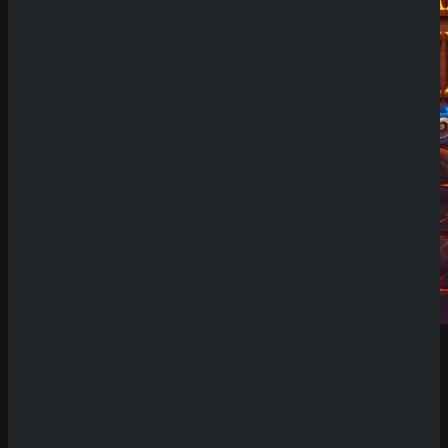
Demo Spiel
Willkommen auf unserer Plattform für Demo
Slots! Hier hast du die einzigartige Möglichkeit,
eine riesige Auswahl an Spielautomaten