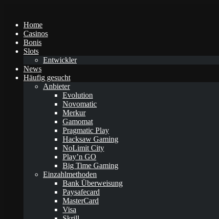
Home
Casinos
Bonis
Slots
Entwickler
News
Häufig gesucht
Anbieter
Evolution
Novomatic
Merkur
Gamomat
Pragmatic Play
Hacksaw Gaming
NoLimit City
Play’n GO
Big Time Gaming
Einzahlmethoden
Bank Überweisung
Paysafecard
MasterCard
Visa
Skrill