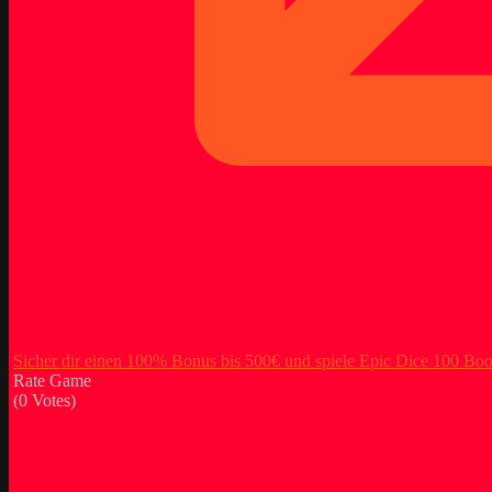
Sicher dir einen 100% Bonus bis 500€ und spiele Epic Dice 100 Boo
Rate Game
(
0
Votes)