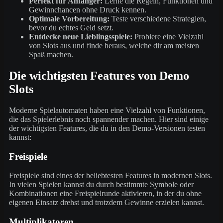
Perfekt für Anfänger:
Lerne die Regeln, Funktionen und
Gewinnchancen ohne Druck kennen.
Optimale Vorbereitung:
Teste verschiedene Strategien,
bevor du echtes Geld setzt.
Entdecke neue Lieblingsspiele:
Probiere eine Vielzahl
von Slots aus und finde heraus, welche dir am meisten
Spaß machen.
Die wichtigsten Features von Demo
Slots
Moderne Spielautomaten haben eine Vielzahl von Funktionen,
die das Spielerlebnis noch spannender machen. Hier sind einige
der wichtigsten Features, die du in den Demo-Versionen testen
kannst:
Freispiele
Freispiele sind eines der beliebtesten Features in modernen Slots.
In vielen Spielen kannst du durch bestimmte Symbole oder
Kombinationen eine Freispielrunde aktivieren, in der du ohne
eigenen Einsatz drehst und trotzdem Gewinne erzielen kannst.
Multiplikatoren