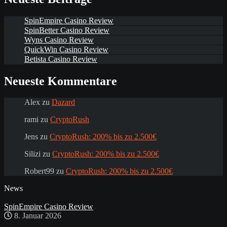
SpinEmpire Casino Review
SpinBetter Casino Review
Wyns Casino Review
QuickWin Casino Review
Betista Casino Review
Neueste Kommentare
Alex
zu
Dazard
rami
zu
CryptoRush
Jens
zu
CryptoRush: 200% bis zu 2.500€
Silizi
zu
CryptoRush: 200% bis zu 2.500€
Robert99
zu
CryptoRush: 200% bis zu 2.500€
News
SpinEmpire Casino Review
8. Januar 2026