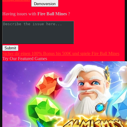
Demoversion
Having issues with
Fire Ball Mines
?
Submit
Sicher dir einen 100% Bonus bis 500€ und spiele Fire Ball Mines
Try Our Featured Games