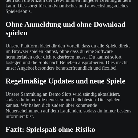
dem sich die Anzahl der Gewinnlinien mit jeder Drehung ändern
kann. Dies sorgt für ein dynamisches und abwechslungsreiches
Spielerlebnis.
Ohne Anmeldung und ohne Download
spielen
Unsere Plattform bietet dir den Vorteil, dass du alle Spiele direkt
im Browser spielen kannst, ohne dass du eine Software
herunterladen oder dich registrieren musst. Du kannst sofort
loslegen und die Slots nach Belieben ausprobieren. Dies macht
unser Angebot besonders benutzerfreundlich und flexibel.
Regelmäßige Updates und neue Spiele
Unsere Sammlung an Demo Slots wird ständig aktualisiert,
sodass du immer die neuesten und beliebtesten Titel spielen
kannst. Wir halten dich zudem über kommende
Neuerscheinungen auf dem Laufenden, sodass du immer bestens
informiert bist.
Fazit: Spielspaß ohne Risiko