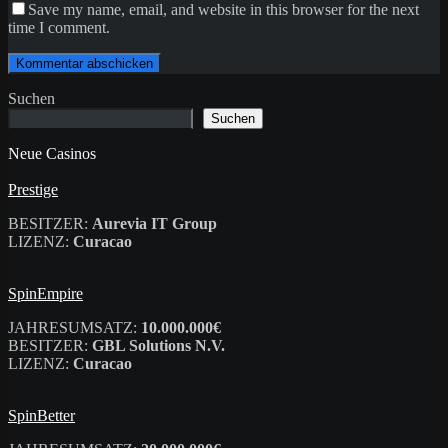
Save my name, email, and website in this browser for the next
time I comment.
Suchen
Suchen
Neue Casinos
Prestige
BESITZER:
Aurevia IT Group
LIZENZ:
Curacao
SpinEmpire
JAHRESUMSATZ:
10.000.000€
BESITZER:
GBL Solutions N.V.
LIZENZ:
Curacao
SpinBetter