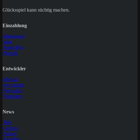
Glücksspiel kann süchtig machen.
Einzahlung
Mastercard
Visa
Apple Pay
Paysafe
Entwickler
Merkur
Novomatic
Play'n Go
Pragmatic
News
Alle
Casinos
Partner
Ratgeber