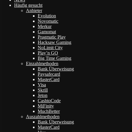
Häufig gesucht
Anbieter
Evolution
Novomatic
Merkur
Gamomat
Pragmatic Play
Hacksaw Gaming
NoLimit City
Play’n GO
Big Time Gaming
Einzahlmethoden
Bank Überweisung
Paysafecard
MasterCard
Visa
Skrill
Jeton
CashtoCode
MiFinity
MuchBetter
Auszahlmethoden
Bank Überweisung
MasterCard