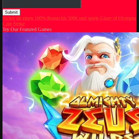
Submit
Sicher dir einen 100% Bonus bis 500€ und spiele Glory of Olympus
Coin Strike
Try Our Featured Games