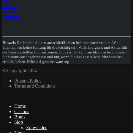
Alle
Casinos
Partner
Ratgeber
Hinweis
Die Inhalte dienen ausschließlich zu Informationszwecken. Wir
übernehmen keine Haftung für die Richtigkeit, Vollständigkeit und Aktualität
der bereitgestellten Informationen. Glücksspiel kann süchtig machen. Spielen
Sie verantwortungsbewusst und nur, wenn Sie das gesetzliche Mindestalter
erreicht haben. Hilfe auf gambleaware.org
© Copyright 2024
Privacy Policy
Terms and Conditions
Home
Casinos
Bonis
Slots
Entwickler
News