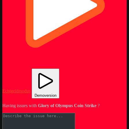
Echtgeldmodus
Demoversion
Having issues with
Glory of Olympus Coin Strike
?