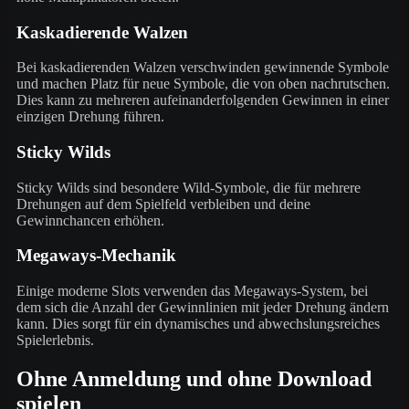
Kaskadierende Walzen
Bei kaskadierenden Walzen verschwinden gewinnende Symbole
und machen Platz für neue Symbole, die von oben nachrutschen.
Dies kann zu mehreren aufeinanderfolgenden Gewinnen in einer
einzigen Drehung führen.
Sticky Wilds
Sticky Wilds sind besondere Wild-Symbole, die für mehrere
Drehungen auf dem Spielfeld verbleiben und deine
Gewinnchancen erhöhen.
Megaways-Mechanik
Einige moderne Slots verwenden das Megaways-System, bei
dem sich die Anzahl der Gewinnlinien mit jeder Drehung ändern
kann. Dies sorgt für ein dynamisches und abwechslungsreiches
Spielerlebnis.
Ohne Anmeldung und ohne Download
spielen