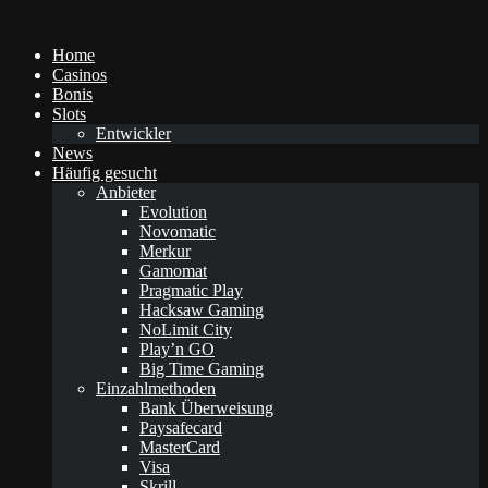
Home
Casinos
Bonis
Slots
Entwickler
News
Häufig gesucht
Anbieter
Evolution
Novomatic
Merkur
Gamomat
Pragmatic Play
Hacksaw Gaming
NoLimit City
Play’n GO
Big Time Gaming
Einzahlmethoden
Bank Überweisung
Paysafecard
MasterCard
Visa
Skrill