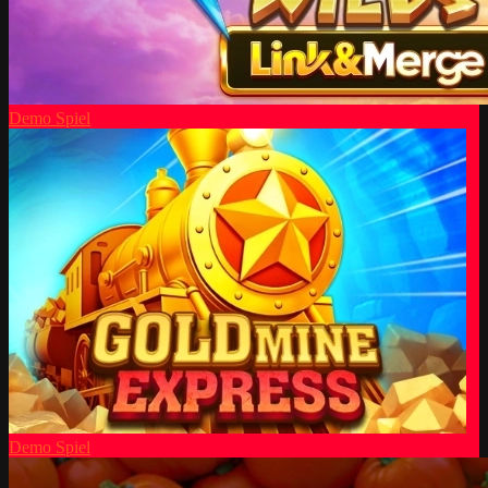
Demo Spiel
Demo Spiel