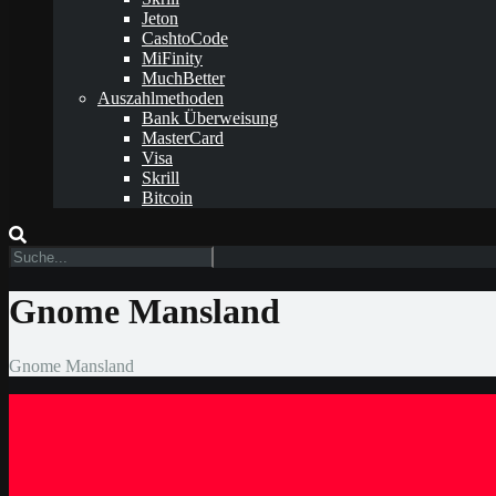
Jeton
CashtoCode
MiFinity
MuchBetter
Auszahlmethoden
Bank Überweisung
MasterCard
Visa
Skrill
Bitcoin
Gnome Mansland
Gnome Mansland