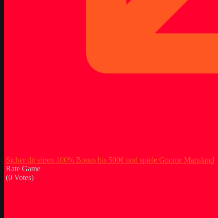
Sicher dir einen 100% Bonus bis 500€ und spiele Gnome Mansland
Rate Game
(
0
Votes)