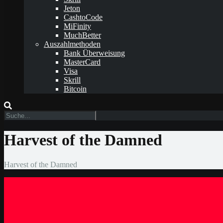
Jeton
CashtoCode
MiFinity
MuchBetter
Auszahlmethoden
Bank Überweisung
MasterCard
Visa
Skrill
Bitcoin
Harvest of the Damned
Harvest of the Damned