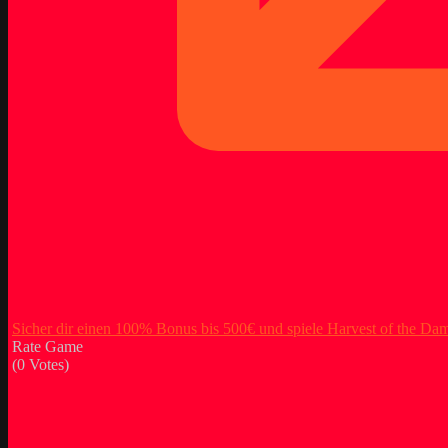
Sicher dir einen 100% Bonus bis 500€ und spiele Harvest of the Da
Rate Game
(
0
Votes)