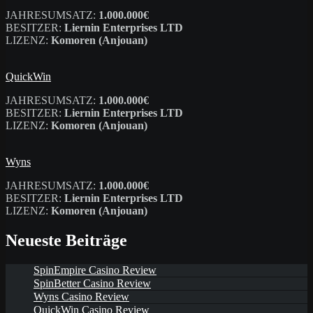
JAHRESUMSATZ:
1.000.000€
BESITZER:
Liernin Enterprises LTD
LIZENZ:
Komoren (Anjouan)
QuickWin
JAHRESUMSATZ:
1.000.000€
BESITZER:
Liernin Enterprises LTD
LIZENZ:
Komoren (Anjouan)
Wyns
JAHRESUMSATZ:
1.000.000€
BESITZER:
Liernin Enterprises LTD
LIZENZ:
Komoren (Anjouan)
Neueste Beiträge
SpinEmpire Casino Review
SpinBetter Casino Review
Wyns Casino Review
QuickWin Casino Review