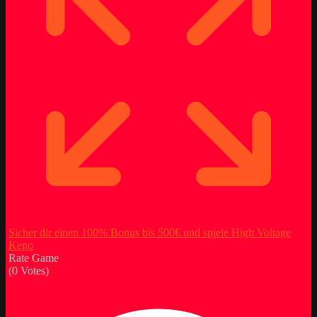
Sicher dir einen 100% Bonus bis 500€ und spiele High Voltage
Keno
Rate Game
(
0
Votes)