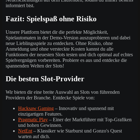
informiert bist.
Fazit: Spielspaß ohne Risiko
Unsere Plattform bietet dir die perfekte Möglichkeit,
Spielautomaten in der Demo-Version auszuprobieren und dabei
neue Lieblingsspiele zu entdecken. Ohne Risiko, ohne
Anmeldung und ohne versteckte Kosten kannst du alle
Funktionen der neuesten Slots testen und dich optimal auf echtes
Spielvergnügen vorbereiten. Probiere es aus und entdecke die
spannenden Welten der Slots!
Die besten Slot-Provider
Wir bieten dir eine breite Auswahl an Slots von führenden
Providern der Branche. Entdecke Spiele von:
Hacksaw Gaming
– Innovativ und spannend mit
einzigartigen Features.
Pragmatic Play
– Einer der Marktführer mit Top-Grafiken
und hohen Gewinnen.
NetEnt
– Klassiker wie Starburst und Gonzo's Quest
warten auf dich.