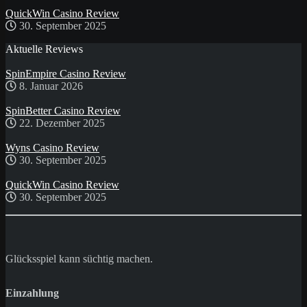
QuickWin Casino Review
30. September 2025
Aktuelle Reviews
SpinEmpire Casino Review
8. Januar 2026
SpinBetter Casino Review
22. Dezember 2025
Wyns Casino Review
30. September 2025
QuickWin Casino Review
30. September 2025
Glücksspiel kann süchtig machen.
Einzahlung