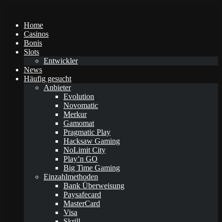
Home
Casinos
Bonis
Slots
Entwickler
News
Häufig gesucht
Anbieter
Evolution
Novomatic
Merkur
Gamomat
Pragmatic Play
Hacksaw Gaming
NoLimit City
Play’n GO
Big Time Gaming
Einzahlmethoden
Bank Überweisung
Paysafecard
MasterCard
Visa
Skrill