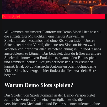
Demo Spiel
Willkommen auf unserer Plattform für Demo Slots! Hier hast du
die einzigartige Möglichkeit, eine riesige Auswahl an
Spielautomaten kostenlos und ohne Risiko zu testen. Unsere
Seite bietet dir den Vorteil, die neuesten Slots oft bis zu zwei
Wochen vor ihrer offiziellen Veröffentlichung in Online-Casinos
ausprobieren zu können. Das bedeutet, dass du früher als andere
Spieler die innovativen Funktionen, spannenden Bonusspiele
und atemberaubenden Designs der neuesten Titel erkunden
kannst. Egal, ob du klassische Automaten oder hochmoderne
Video-Slots bevorzugst – hier findest du alles, was dein Herz
begehrt.
Warum Demo Slots spielen?
Das Spielen von Spielautomaten in der Demo-Version bietet
zahlreiche Vorteile. Zum einen ermöglicht es dir, die
verschiedenen Mechaniken und Features kennenzulernen, ohne