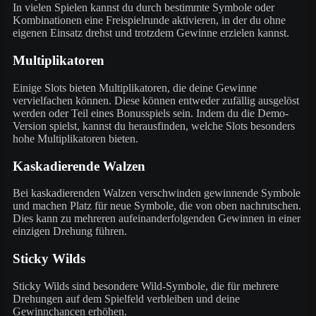
In vielen Spielen kannst du durch bestimmte Symbole oder
Kombinationen eine Freispielrunde aktivieren, in der du ohne
eigenen Einsatz drehst und trotzdem Gewinne erzielen kannst.
Multiplikatoren
Einige Slots bieten Multiplikatoren, die deine Gewinne
vervielfachen können. Diese können entweder zufällig ausgelöst
werden oder Teil eines Bonusspiels sein. Indem du die Demo-
Version spielst, kannst du herausfinden, welche Slots besonders
hohe Multiplikatoren bieten.
Kaskadierende Walzen
Bei kaskadierenden Walzen verschwinden gewinnende Symbole
und machen Platz für neue Symbole, die von oben nachrutschen.
Dies kann zu mehreren aufeinanderfolgenden Gewinnen in einer
einzigen Drehung führen.
Sticky Wilds
Sticky Wilds sind besondere Wild-Symbole, die für mehrere
Drehungen auf dem Spielfeld verbleiben und deine
Gewinnchancen erhöhen.