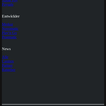
Apple Pay
Paysafe
Entwickler
Merkur
Novomatic
Play'n Go
Pragmatic
News
Alle
Casinos
Partner
Ratgeber