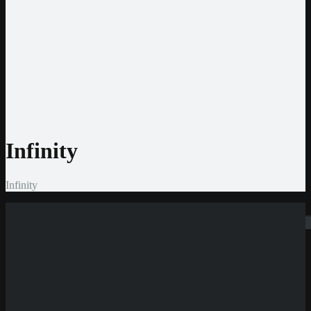
Jeton
CashtoCode
MiFinity
MuchBetter
Auszahlmethoden
Bank Überweisung
MasterCard
Visa
Skrill
Bitcoin
Infinity
Infinity
Suchen
Neue Casinos