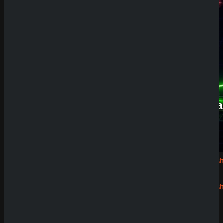
Review
QuickWin
Casino
Review
Betista
Casino
Review
Neueste
Kommenta
Alex
zu
Dazard
rami
zu
CryptoRus
Jens
zu
CryptoRush
200% bis
zu 2.500€
Silizi
zu