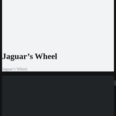
Jeton
CashtoCode
MiFinity
MuchBetter
Auszahlmethoden
Bank Überweisung
MasterCard
Visa
Skrill
Bitcoin
Jaguar’s Wheel
Jaguar’s Wheel
Suchen
Neue Casinos