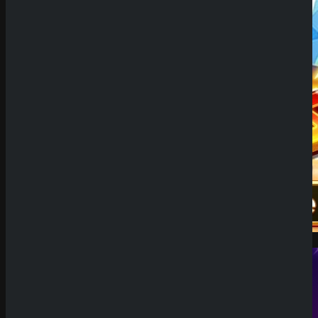
Demo Spiel