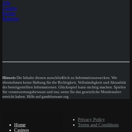
Alle
Casinos
Partner
Ratgeber
Hinweis
Die Inhalte dienen ausschließlich zu Informationszwecken. Wir
übernehmen keine Haftung für die Richtigkeit, Vollständigkeit und Aktualität
der bereitgestellten Informationen. Glücksspiel kann süchtig machen. Spielen
Sie verantwortungsbewusst und nur, wenn Sie das gesetzliche Mindestalter
erreicht haben. Hilfe auf gambleaware.org
© Copyright 2024
Privacy Policy
Home
Terms and Conditions
Casinos