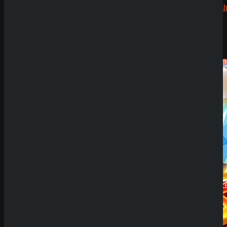
CryptoRush
200% bis
zu 2.500€
Submit
Sicher dir einen 100% Bonus bis 500€ und spiele
Robert99
Joias da Folia
zu
Try Our Featured Games
CryptoRush
200% bis
zu 2.500€
News
SpinEmpire Casino
Review
8. Januar 2026
SpinBetter Casino
Review
22. Dezember
2025
Wyns Casino Revie
30. September
2025
QuickWin Casino
Review