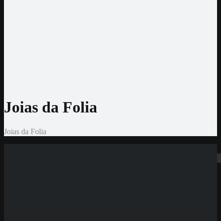
Jeton
CashtoCode
MiFinity
MuchBetter
Auszahlmethoden
Bank Überweisung
MasterCard
Visa
Skrill
Bitcoin
Joias da Folia
Joias da Folia
Suchen
Neue Casinos