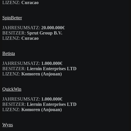
LIZENZ:
Curacao
SpinBetter
JAHRESUMSATZ:
20.000.000€
BESITZER:
Sprut Group B.V.
LIZENZ:
Curacao
Betista
JAHRESUMSATZ:
1.000.000€
BESITZER:
Liernin Enterprises LTD
LIZENZ:
Komoren (Anjouan)
QuickWin
JAHRESUMSATZ:
1.000.000€
BESITZER:
Liernin Enterprises LTD
LIZENZ:
Komoren (Anjouan)
Wyns