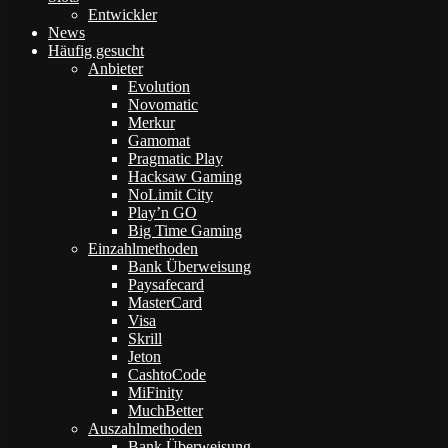
Entwickler
News
Häufig gesucht
Anbieter
Evolution
Novomatic
Merkur
Gamomat
Pragmatic Play
Hacksaw Gaming
NoLimit City
Play’n GO
Big Time Gaming
Einzahlmethoden
Bank Überweisung
Paysafecard
MasterCard
Visa
Skrill
Jeton
CashtoCode
MiFinity
MuchBetter
Auszahlmethoden
Bank Überweisung