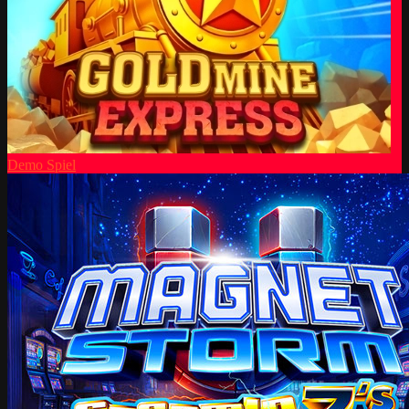
Demo Spiel