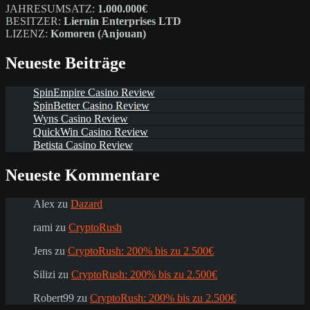
JAHRESUMSATZ:
1.000.000€
BESITZER:
Liernin Enterprises LTD
LIZENZ:
Komoren (Anjouan)
Neueste Beiträge
SpinEmpire Casino Review
SpinBetter Casino Review
Wyns Casino Review
QuickWin Casino Review
Betista Casino Review
Neueste Kommentare
Alex
zu
Dazard
rami
zu
CryptoRush
Jens
zu
CryptoRush: 200% bis zu 2.500€
Silizi
zu
CryptoRush: 200% bis zu 2.500€
Robert99
zu
CryptoRush: 200% bis zu 2.500€