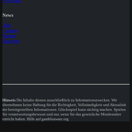
Pragmatic
News
Alle
Casinos
Partner
Ratgeber
Hinweis
Die Inhalte dienen ausschließlich zu Informationszwecken. Wir
übernehmen keine Haftung für die Richtigkeit, Vollständigkeit und Aktualität
der bereitgestellten Informationen. Glücksspiel kann süchtig machen. Spielen
Sie verantwortungsbewusst und nur, wenn Sie das gesetzliche Mindestalter
erreicht haben. Hilfe auf gambleaware.org