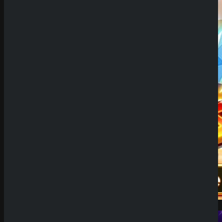
Demo Spiel