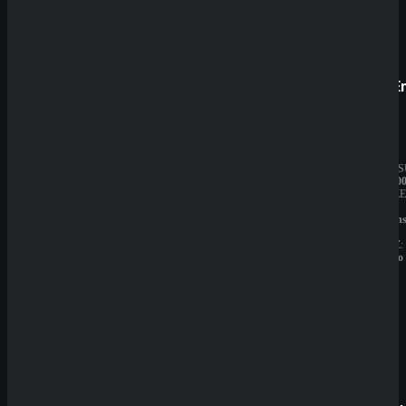
Prestige
SpinE
BESITZER:
JAHRES
Aurevia
10.000.0
IT
BESITZE
Group
GBL
LIZENZ:
Solution
Curacao
N.V.
LIZENZ:
Curacao