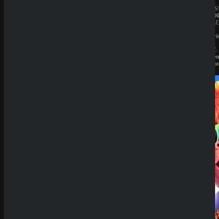
JAHRESUMSATZ:
JAHRES
1.000.000€
1.000.00
BESITZER:
BESITZE
Liernin
Liernin
Enterprises
Enterpri
LTD
LTD
LIZENZ:
LIZENZ:
Komoren
Komore
(Anjouan)
(Anjoua
Neueste
Beiträge
SpinEmpir
e Casino
Review
SpinBetter
Casino
Review
Wyns
Casino