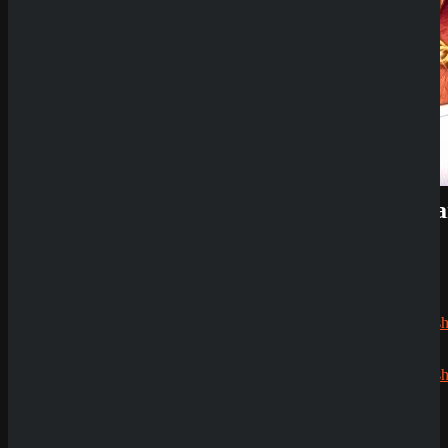
Review
QuickWin
Casino
Review
Betista
Casino
Review
Neueste
Kommenta
Alex
zu
Dazard
rami
zu
CryptoRus
Jens
zu
CryptoRush
200% bis
zu 2.500€
Silizi
zu