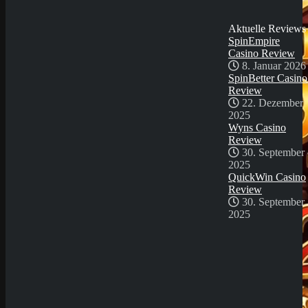
30. September
2025
Aktuelle Reviews
SpinEmpire
Casino Review
8. Januar 2026
SpinBetter Casino
Review
22. Dezember
2025
Wyns Casino
Review
30. September
2025
QuickWin Casino
Review
30. September
2025