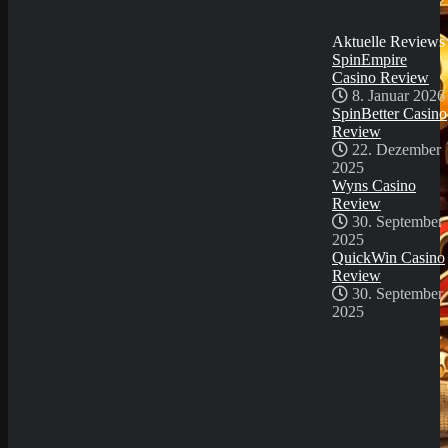
30. September
2025
Aktuelle Reviews
SpinEmpire
Casino Review
8. Januar 2026
SpinBetter Casino
Review
22. Dezember
2025
Wyns Casino
Review
30. September
2025
QuickWin Casino
Review
30. September
2025