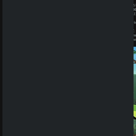
JAHRESUMSATZ:
JAHRES
1.000.000€
1.000.00
BESITZER:
BESITZE
Liernin
Liernin
Enterprises
Enterpri
LTD
LTD
LIZENZ:
LIZENZ:
Komoren
Komore
(Anjouan)
(Anjoua
Neueste
Beiträge
SpinEmpir
e Casino
Review
SpinBetter
Casino
Review
Wyns
Casino