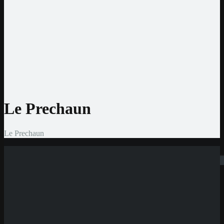
Jeton
CashtoCode
MiFinity
MuchBetter
Auszahlmethoden
Bank Überweisung
MasterCard
Visa
Skrill
Bitcoin
Le Prechaun
Le Prechaun
Suchen
Neue Casinos