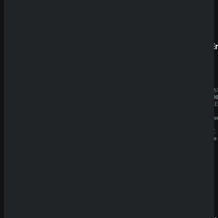
Prestige
SpinE
BESITZER:
JAHRES
Aurevia
10.000.0
IT
BESITZE
Group
GBL
LIZENZ:
Solution
Curacao
N.V.
LIZENZ:
Curacao