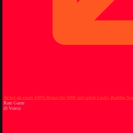
Sicher dir einen 100% Bonus bis 500€ und spiele Lucky Buddha Su
Rate Game
(
0
Votes)