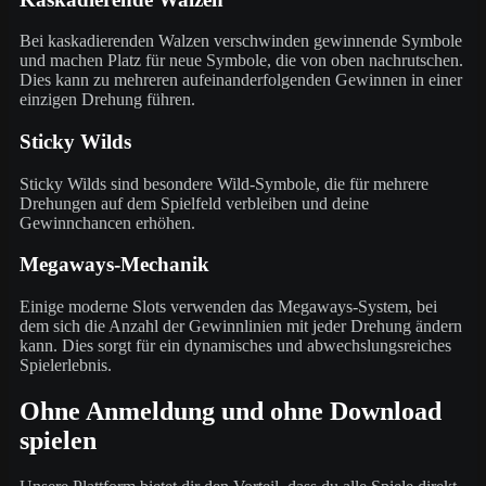
Bei kaskadierenden Walzen verschwinden gewinnende Symbole
und machen Platz für neue Symbole, die von oben nachrutschen.
Dies kann zu mehreren aufeinanderfolgenden Gewinnen in einer
einzigen Drehung führen.
Sticky Wilds
Sticky Wilds sind besondere Wild-Symbole, die für mehrere
Drehungen auf dem Spielfeld verbleiben und deine
Gewinnchancen erhöhen.
Megaways-Mechanik
Einige moderne Slots verwenden das Megaways-System, bei
dem sich die Anzahl der Gewinnlinien mit jeder Drehung ändern
kann. Dies sorgt für ein dynamisches und abwechslungsreiches
Spielerlebnis.
Ohne Anmeldung und ohne Download
spielen