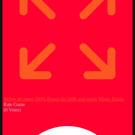
Sicher dir einen 100% Bonus bis 500€ und spiele Magic Panda
Rate Game
(
0
Votes)