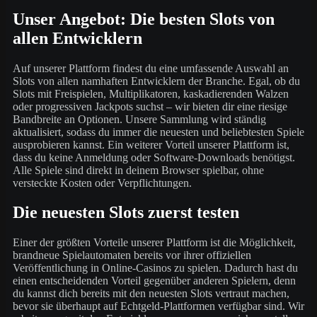
Unser Angebot: Die besten Slots von
allen Entwicklern
Auf unserer Plattform findest du eine umfassende Auswahl an
Slots von allen namhaften Entwicklern der Branche. Egal, ob du
Slots mit Freispielen, Multiplikatoren, kaskadierenden Walzen
oder progressiven Jackpots suchst – wir bieten dir eine riesige
Bandbreite an Optionen. Unsere Sammlung wird ständig
aktualisiert, sodass du immer die neuesten und beliebtesten Spiele
ausprobieren kannst. Ein weiterer Vorteil unserer Plattform ist,
dass du keine Anmeldung oder Software-Downloads benötigst.
Alle Spiele sind direkt in deinem Browser spielbar, ohne
versteckte Kosten oder Verpflichtungen.
Die neuesten Slots zuerst testen
Einer der größten Vorteile unserer Plattform ist die Möglichkeit,
brandneue Spielautomaten bereits vor ihrer offiziellen
Veröffentlichung in Online-Casinos zu spielen. Dadurch hast du
einen entscheidenden Vorteil gegenüber anderen Spielern, denn
du kannst dich bereits mit den neuesten Slots vertraut machen,
bevor sie überhaupt auf Echtgeld-Plattformen verfügbar sind. Wir