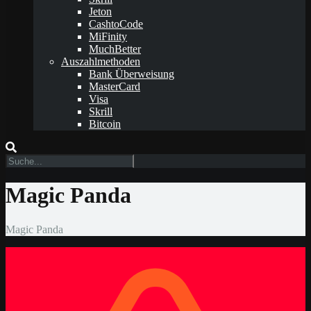
Jeton
CashtoCode
MiFinity
MuchBetter
Auszahlmethoden
Bank Überweisung
MasterCard
Visa
Skrill
Bitcoin
Magic Panda
Magic Panda