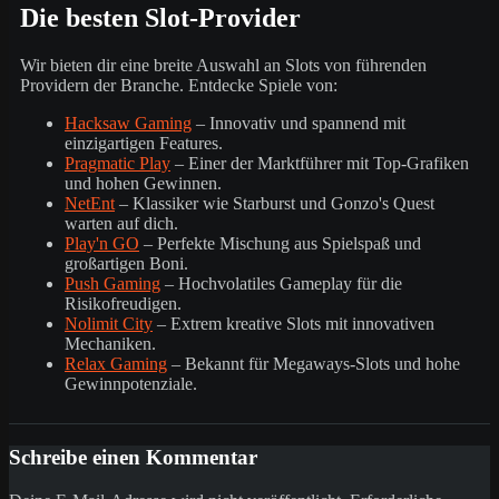
Die besten Slot-Provider
Wir bieten dir eine breite Auswahl an Slots von führenden
Providern der Branche. Entdecke Spiele von:
Hacksaw Gaming
– Innovativ und spannend mit
einzigartigen Features.
Pragmatic Play
– Einer der Marktführer mit Top-Grafiken
und hohen Gewinnen.
NetEnt
– Klassiker wie Starburst und Gonzo's Quest
warten auf dich.
Play'n GO
– Perfekte Mischung aus Spielspaß und
großartigen Boni.
Push Gaming
– Hochvolatiles Gameplay für die
Risikofreudigen.
Nolimit City
– Extrem kreative Slots mit innovativen
Mechaniken.
Relax Gaming
– Bekannt für Megaways-Slots und hohe
Gewinnpotenziale.
Schreibe einen Kommentar