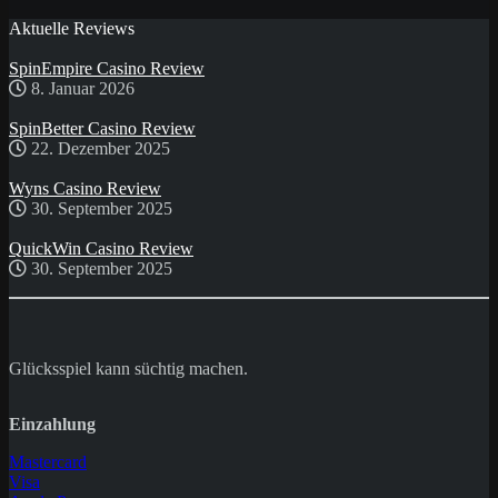
Aktuelle Reviews
SpinEmpire Casino Review
8. Januar 2026
SpinBetter Casino Review
22. Dezember 2025
Wyns Casino Review
30. September 2025
QuickWin Casino Review
30. September 2025
Glücksspiel kann süchtig machen.
Einzahlung
Mastercard
Visa