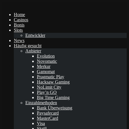
Home
Casinos
Bonis
Slots
Entwickler
News
Häufig gesucht
Anbieter
Evolution
Novomatic
Merkur
Gamomat
Pragmatic Play
Hacksaw Gaming
NoLimit City
Play’n GO
Big Time Gaming
Einzahlmethoden
Bank Überweisung
Paysafecard
MasterCard
Visa
Skrill