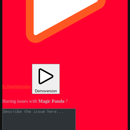
Echtgeldmodus
Demoversion
Having issues with
Magic Panda
?