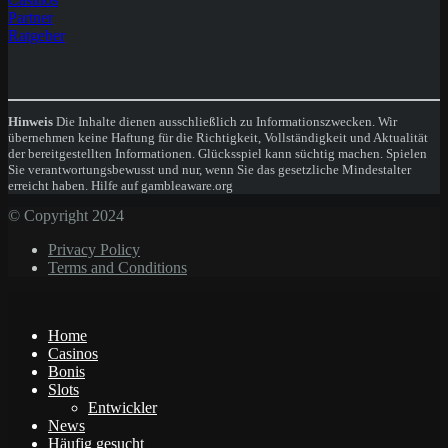
Partner
Ratgeber
Hinweis
Die Inhalte dienen ausschließlich zu Informationszwecken. Wir
übernehmen keine Haftung für die Richtigkeit, Vollständigkeit und Aktualität
der bereitgestellten Informationen. Glücksspiel kann süchtig machen. Spielen
Sie verantwortungsbewusst und nur, wenn Sie das gesetzliche Mindestalter
erreicht haben. Hilfe auf gambleaware.org
© Copyright 2024
Privacy Policy
Terms and Conditions
Home
Casinos
Bonis
Slots
Entwickler
News
Häufig gesucht