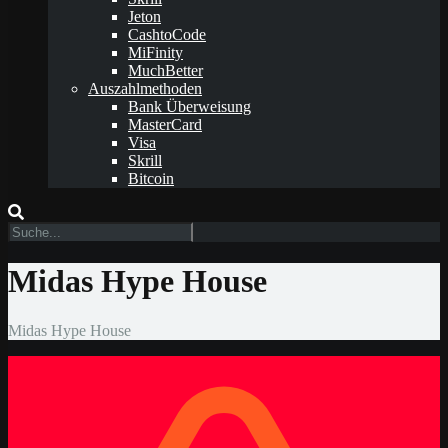
Jeton
CashtoCode
MiFinity
MuchBetter
Auszahlmethoden
Bank Überweisung
MasterCard
Visa
Skrill
Bitcoin
Midas Hype House
Midas Hype House