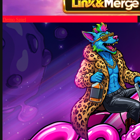
Demo Spiel