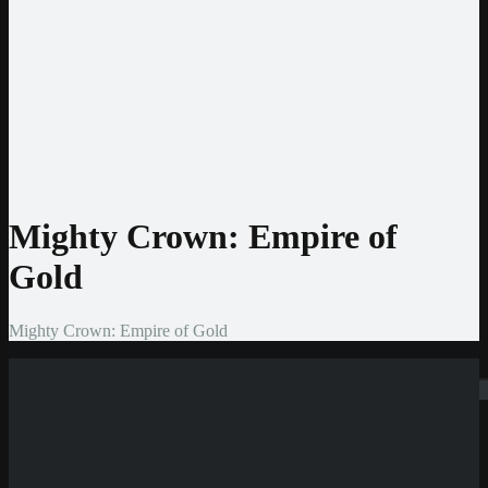
Jeton
CashtoCode
MiFinity
MuchBetter
Auszahlmethoden
Bank Überweisung
MasterCard
Visa
Skrill
Bitcoin
Mighty Crown: Empire of
Gold
Mighty Crown: Empire of Gold
Suchen
Neue Casinos