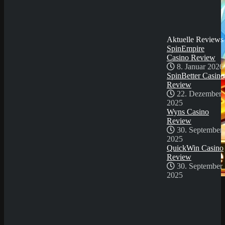
QuickWin Casino
Review
30. September
2025
Aktuelle Reviews
SpinEmpire
Casino Review
8. Januar 2026
SpinBetter Casino
Review
22. Dezember
2025
Wyns Casino
Review
30. September
2025
QuickWin Casino
Review
30. September
2025
Demo Spiel