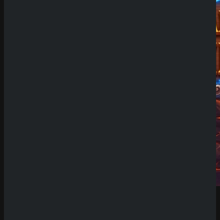
Demo Spiel