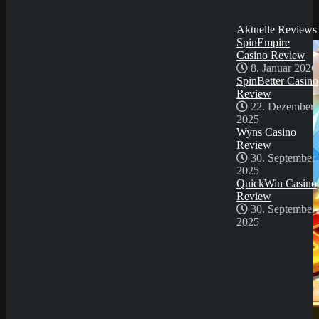
30. September
Sicher dir einen 100% Bonus bis 500€ und spiele
2025
MooFO
Aktuelle Reviews
Try Our Featured Games
SpinEmpire
Casino Review
8. Januar 2026
SpinBetter Casino
Review
22. Dezember
2025
Wyns Casino
Review
30. September
2025
QuickWin Casino
Review
30. September
2025