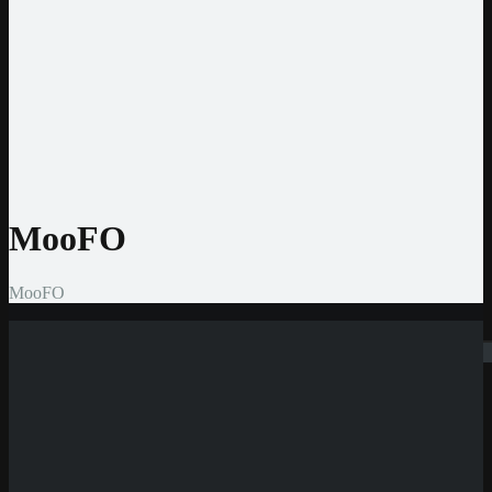
Jeton
CashtoCode
MiFinity
MuchBetter
Auszahlmethoden
Bank Überweisung
MasterCard
Visa
Skrill
Bitcoin
MooFO
MooFO
Suchen
Neue Casinos