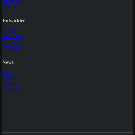
Apple Pay
Paysafe
Entwickler
Merkur
Novomatic
Play'n Go
Pragmatic
News
Alle
Casinos
Partner
Ratgeber