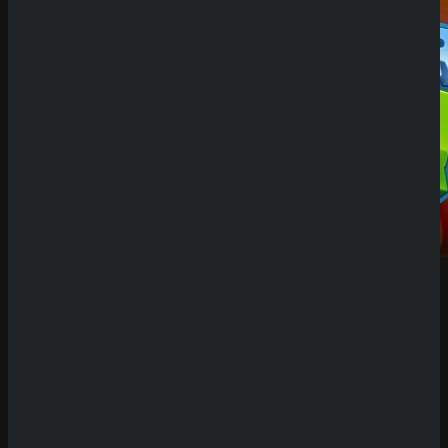
Demo Spiel
Willkommen auf unserer Plattform für Demo
Slots! Hier hast du die einzigartige Möglichkeit,
eine riesige Auswahl an Spielautomaten
kostenlos und ohne Risiko zu testen. Unsere
Seite bietet dir den Vorteil, die neuesten Slots
oft bis zu zwei Wochen vor ihrer offiziellen
Veröffentlichung in Online-Casinos