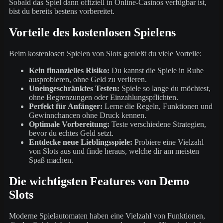
Sobald das Spiel dann offiziell in Online-Casinos verfügbar ist,
bist du bereits bestens vorbereitet.
Vorteile des kostenlosen Spielens
Beim kostenlosen Spielen von Slots genießt du viele Vorteile:
Kein finanzielles Risiko:
Du kannst die Spiele in Ruhe
ausprobieren, ohne Geld zu verlieren.
Uneingeschränktes Testen:
Spiele so lange du möchtest,
ohne Begrenzungen oder Einzahlungspflichten.
Perfekt für Anfänger:
Lerne die Regeln, Funktionen und
Gewinnchancen ohne Druck kennen.
Optimale Vorbereitung:
Teste verschiedene Strategien,
bevor du echtes Geld setzt.
Entdecke neue Lieblingsspiele:
Probiere eine Vielzahl
von Slots aus und finde heraus, welche dir am meisten
Spaß machen.
Die wichtigsten Features von Demo
Slots
Moderne Spielautomaten haben eine Vielzahl von Funktionen,