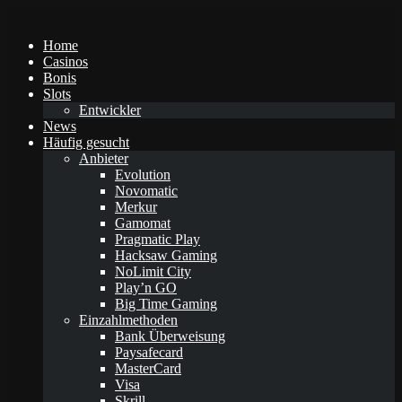
Home
Casinos
Bonis
Slots
Entwickler
News
Häufig gesucht
Anbieter
Evolution
Novomatic
Merkur
Gamomat
Pragmatic Play
Hacksaw Gaming
NoLimit City
Play’n GO
Big Time Gaming
Einzahlmethoden
Bank Überweisung
Paysafecard
MasterCard
Visa
Skrill