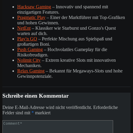
Hacksaw Gaming
– Innovativ und spannend mit
einzigartigen Features.
Pragmatic Play
– Einer der Marktführer mit Top-Grafiken
und hohen Gewinnen.
NetEnt
– Klassiker wie Starburst und Gonzo's Quest
warten auf dich.
Play'n GO
– Perfekte Mischung aus Spielspaß und
großartigen Boni.
Push Gaming
– Hochvolatiles Gameplay für die
Risikofreudigen.
Nolimit City
– Extrem kreative Slots mit innovativen
Mechaniken.
Relax Gaming
– Bekannt für Megaways-Slots und hohe
Gewinnpotenziale.
Schreibe einen Kommentar
Deine E-Mail-Adresse wird nicht veröffentlicht.
Erforderliche
Felder sind mit
*
markiert