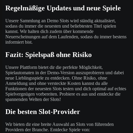
Regelmäßige Updates und neue Spiele
Unsere Sammlung an Demo Slots wird ständig aktualisiert,
sodass du immer die neuesten und beliebtesten Titel spielen
kannst. Wir halten dich zudem über kommende
Neuerscheinungen auf dem Laufenden, sodass du immer bestens
informiert bist.
Fazit: Spielspaß ohne Risiko
Unsere Plattform bietet dir die perfekte Möglichkeit,
Spielautomaten in der Demo-Version auszuprobieren und dabei
neue Lieblingsspiele zu entdecken. Ohne Risiko, ohne
Anmeldung und ohne versteckte Kosten kannst du alle
Funktionen der neuesten Slots testen und dich optimal auf echtes
Spielvergnügen vorbereiten. Probiere es aus und entdecke die
spannenden Welten der Slots!
Die besten Slot-Provider
Wir bieten dir eine breite Auswahl an Slots von führenden
Providern der Branche. Entdecke Spiele von: