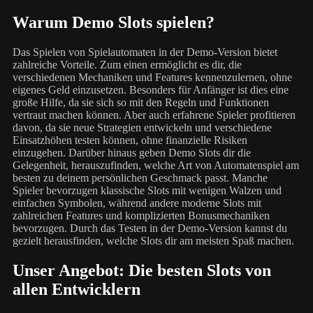
Warum Demo Slots spielen?
Das Spielen von Spielautomaten in der Demo-Version bietet
zahlreiche Vorteile. Zum einen ermöglicht es dir, die
verschiedenen Mechaniken und Features kennenzulernen, ohne
eigenes Geld einzusetzen. Besonders für Anfänger ist dies eine
große Hilfe, da sie sich so mit den Regeln und Funktionen
vertraut machen können. Aber auch erfahrene Spieler profitieren
davon, da sie neue Strategien entwickeln und verschiedene
Einsatzhöhen testen können, ohne finanzielle Risiken
einzugehen. Darüber hinaus geben Demo Slots dir die
Gelegenheit, herauszufinden, welche Art von Automatenspiel am
besten zu deinem persönlichen Geschmack passt. Manche
Spieler bevorzugen klassische Slots mit wenigen Walzen und
einfachen Symbolen, während andere moderne Slots mit
zahlreichen Features und komplizierten Bonusmechaniken
bevorzugen. Durch das Testen in der Demo-Version kannst du
gezielt herausfinden, welche Slots dir am meisten Spaß machen.
Unser Angebot: Die besten Slots von
allen Entwicklern