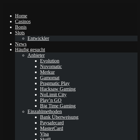
Home
Casinos
Bonis
Slots
Entwickler
News
Häufig gesucht
Anbieter
Evolution
Novomatic
Merkur
Gamomat
Pragmatic Play
Hacksaw Gaming
NoLimit City
Play’n GO
Big Time Gaming
Einzahlmethoden
Bank Überweisung
Paysafecard
MasterCard
Visa
Skrill