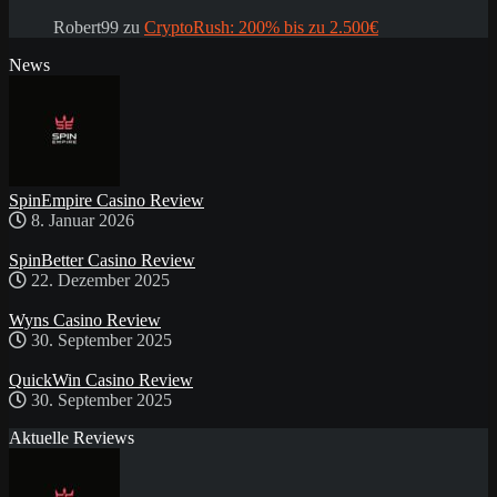
Robert99
zu
CryptoRush: 200% bis zu 2.500€
News
SpinEmpire Casino Review
8. Januar 2026
SpinBetter Casino Review
22. Dezember 2025
Wyns Casino Review
30. September 2025
QuickWin Casino Review
30. September 2025
Aktuelle Reviews