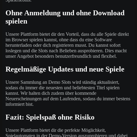
Ohne Anmeldung und ohne Download
spielen
Unsere Plattform bietet dir den Vorteil, dass du alle Spiele direkt
im Browser spielen kannst, ohne dass du eine Software
herunterladen oder dich registrieren musst. Du kannst sofort
loslegen und die Slots nach Belieben ausprobieren. Dies macht
unser Angebot besonders benutzerfreundlich und flexibel.
Regelmäßige Updates und neue Spiele
Unsere Sammlung an Demo Slots wird ständig aktualisiert,
sodass du immer die neuesten und beliebtesten Titel spielen
kannst. Wir halten dich zudem über kommende
Neuerscheinungen auf dem Laufenden, sodass du immer bestens
informiert bist.
Fazit: Spielspaß ohne Risiko
Unsere Plattform bietet dir die perfekte Möglichkeit,
Spielautomaten in der Demo-Version auszuprobieren und dabei