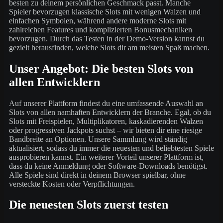
besten zu deinem persönlichen Geschmack passt. Manche
Spieler bevorzugen klassische Slots mit wenigen Walzen und
einfachen Symbolen, während andere moderne Slots mit
zahlreichen Features und komplizierten Bonusmechaniken
bevorzugen. Durch das Testen in der Demo-Version kannst du
gezielt herausfinden, welche Slots dir am meisten Spaß machen.
Unser Angebot: Die besten Slots von
allen Entwicklern
Auf unserer Plattform findest du eine umfassende Auswahl an
Slots von allen namhaften Entwicklern der Branche. Egal, ob du
Slots mit Freispielen, Multiplikatoren, kaskadierenden Walzen
oder progressiven Jackpots suchst – wir bieten dir eine riesige
Bandbreite an Optionen. Unsere Sammlung wird ständig
aktualisiert, sodass du immer die neuesten und beliebtesten Spiele
ausprobieren kannst. Ein weiterer Vorteil unserer Plattform ist,
dass du keine Anmeldung oder Software-Downloads benötigst.
Alle Spiele sind direkt in deinem Browser spielbar, ohne
versteckte Kosten oder Verpflichtungen.
Die neuesten Slots zuerst testen