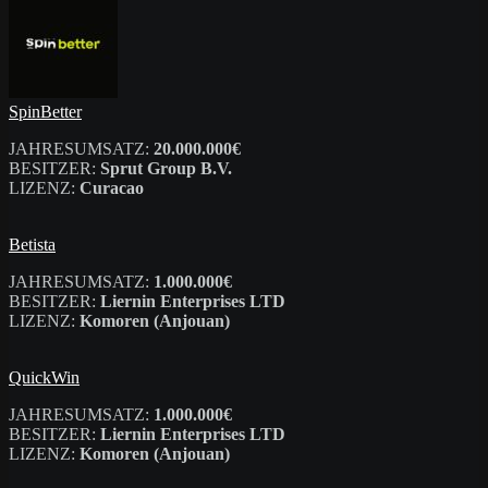
SpinBetter
JAHRESUMSATZ:
20.000.000€
BESITZER:
Sprut Group B.V.
LIZENZ:
Curacao
Betista
JAHRESUMSATZ:
1.000.000€
BESITZER:
Liernin Enterprises LTD
LIZENZ:
Komoren (Anjouan)
QuickWin
JAHRESUMSATZ:
1.000.000€
BESITZER:
Liernin Enterprises LTD
LIZENZ:
Komoren (Anjouan)