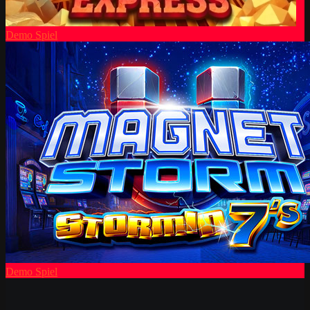
Demo Spiel
Demo Spiel