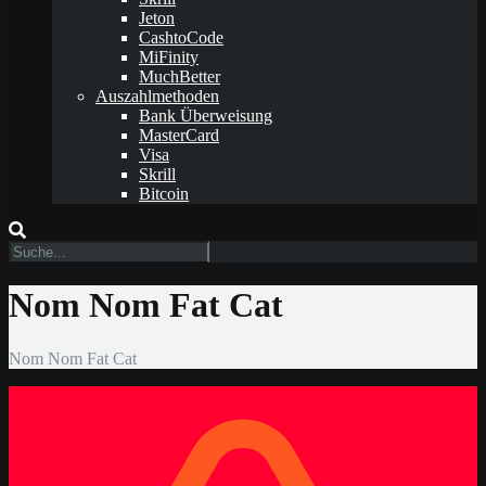
Jeton
CashtoCode
MiFinity
MuchBetter
Auszahlmethoden
Bank Überweisung
MasterCard
Visa
Skrill
Bitcoin
Nom Nom Fat Cat
Nom Nom Fat Cat