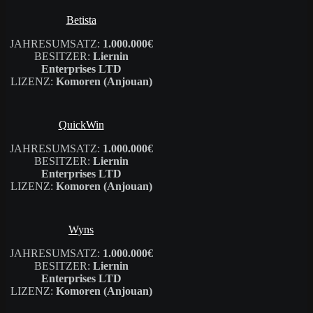
Betista
JAHRESUMSATZ:
1.000.000€
BESITZER:
Liernin
Enterprises LTD
LIZENZ:
Komoren (Anjouan)
QuickWin
JAHRESUMSATZ:
1.000.000€
BESITZER:
Liernin
Enterprises LTD
LIZENZ:
Komoren (Anjouan)
Wyns
JAHRESUMSATZ:
1.000.000€
BESITZER:
Liernin
Enterprises LTD
LIZENZ:
Komoren (Anjouan)