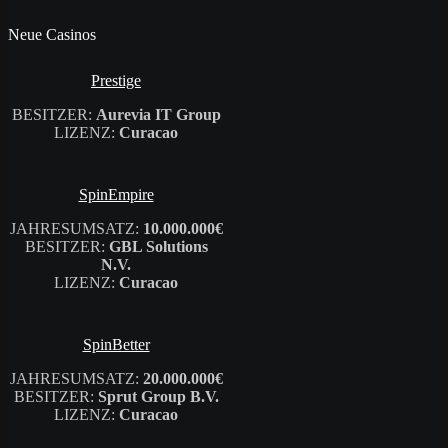
Neue Casinos
Prestige
BESITZER:
Aurevia IT Group
LIZENZ:
Curacao
SpinEmpire
JAHRESUMSATZ:
10.000.000€
BESITZER:
GBL Solutions
N.V.
LIZENZ:
Curacao
SpinBetter
JAHRESUMSATZ:
20.000.000€
BESITZER:
Sprut Group B.V.
LIZENZ:
Curacao