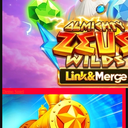
Demo Spiel