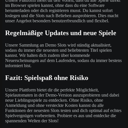
Unsere Plattform bietet dir den Vorteil, dass du alle Spiele direkt
im Browser spielen kannst, ohne dass du eine Software
herunterladen oder dich registrieren musst. Du kannst sofort
loslegen und die Slots nach Belieben ausprobieren. Dies macht
unser Angebot besonders benutzerfreundlich und flexibel.
Regelmäßige Updates und neue Spiele
Unsere Sammlung an Demo Slots wird ständig aktualisiert,
sodass du immer die neuesten und beliebtesten Titel spielen
kannst. Wir halten dich zudem über kommende
Neuerscheinungen auf dem Laufenden, sodass du immer bestens
informiert bist.
Fazit: Spielspaß ohne Risiko
Unsere Plattform bietet dir die perfekte Möglichkeit,
Spielautomaten in der Demo-Version auszuprobieren und dabei
neue Lieblingsspiele zu entdecken. Ohne Risiko, ohne
Anmeldung und ohne versteckte Kosten kannst du alle
Funktionen der neuesten Slots testen und dich optimal auf echtes
Spielvergnügen vorbereiten. Probiere es aus und entdecke die
spannenden Welten der Slots!