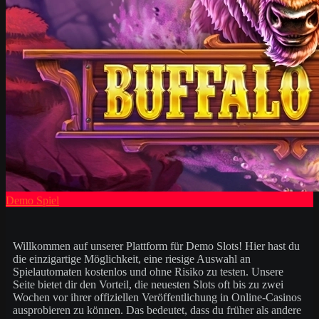
Demo Spiel
Willkommen auf unserer Plattform für Demo Slots! Hier hast du
die einzigartige Möglichkeit, eine riesige Auswahl an
Spielautomaten kostenlos und ohne Risiko zu testen. Unsere
Seite bietet dir den Vorteil, die neuesten Slots oft bis zu zwei
Wochen vor ihrer offiziellen Veröffentlichung in Online-Casinos
ausprobieren zu können. Das bedeutet, dass du früher als andere