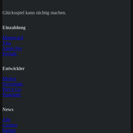
Glücksspiel kann süchtig machen.
Einzahlung
Mastercard
Visa
Apple Pay
Paysafe
Entwickler
Merkur
Novomatic
Play'n Go
Pragmatic
News
Alle
Casinos
Partner