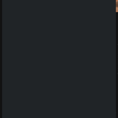
Neueste
Beiträge
SpinEmpir
e Casino