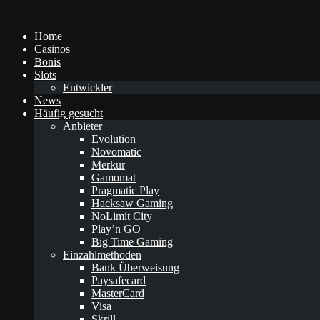
Home
Casinos
Bonis
Slots
Entwickler
News
Häufig gesucht
Anbieter
Evolution
Novomatic
Merkur
Gamomat
Pragmatic Play
Hacksaw Gaming
NoLimit City
Play’n GO
Big Time Gaming
Einzahlmethoden
Bank Überweisung
Paysafecard
MasterCard
Visa
Skrill