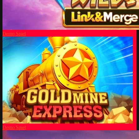
Demo Spiel
Demo Spiel