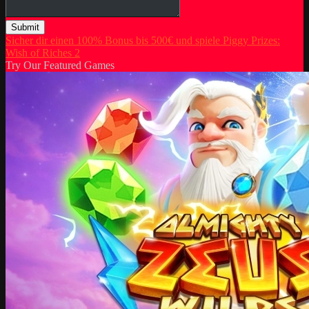
Submit
Sicher dir einen 100% Bonus bis 500€ und spiele Piggy Prizes:
Wish of Riches 2
Try Our Featured Games