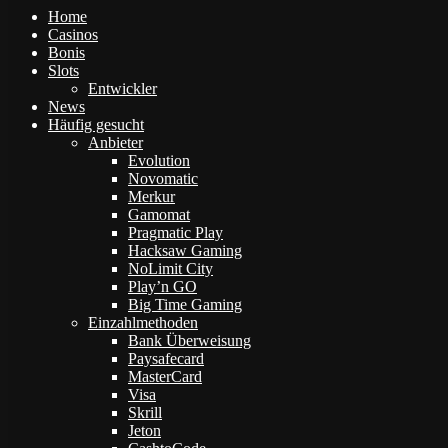
Home
Casinos
Bonis
Slots
Entwickler
News
Häufig gesucht
Anbieter
Evolution
Novomatic
Merkur
Gamomat
Pragmatic Play
Hacksaw Gaming
NoLimit City
Play’n GO
Big Time Gaming
Einzahlmethoden
Bank Überweisung
Paysafecard
MasterCard
Visa
Skrill
Jeton