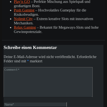
Play'n GO
– Perfekte Mischung aus Spielspaß und
großartigen Boni.
Push Gaming
– Hochvolatiles Gameplay für die
Risikofreudigen.
Nolimit City
– Extrem kreative Slots mit innovativen
Mechaniken.
Relax Gaming
– Bekannt für Megaways-Slots und hohe
Gewinnpotenziale.
Schreibe einen Kommentar
Deine E-Mail-Adresse wird nicht veröffentlicht.
Erforderliche
Felder sind mit
*
markiert