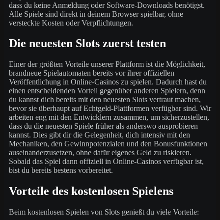
dass du keine Anmeldung oder Software-Downloads benötigst.
Alle Spiele sind direkt in deinem Browser spielbar, ohne
versteckte Kosten oder Verpflichtungen.
Die neuesten Slots zuerst testen
Einer der größten Vorteile unserer Plattform ist die Möglichkeit,
brandneue Spielautomaten bereits vor ihrer offiziellen
Veröffentlichung in Online-Casinos zu spielen. Dadurch hast du
einen entscheidenden Vorteil gegenüber anderen Spielern, denn
du kannst dich bereits mit den neuesten Slots vertraut machen,
bevor sie überhaupt auf Echtgeld-Plattformen verfügbar sind. Wir
arbeiten eng mit den Entwicklern zusammen, um sicherzustellen,
dass du die neuesten Spiele früher als anderswo ausprobieren
kannst. Dies gibt dir die Gelegenheit, dich intensiv mit den
Mechaniken, den Gewinnpotenzialen und den Bonusfunktionen
auseinanderzusetzen, ohne dafür eigenes Geld zu riskieren.
Sobald das Spiel dann offiziell in Online-Casinos verfügbar ist,
bist du bereits bestens vorbereitet.
Vorteile des kostenlosen Spielens
Beim kostenlosen Spielen von Slots genießt du viele Vorteile: