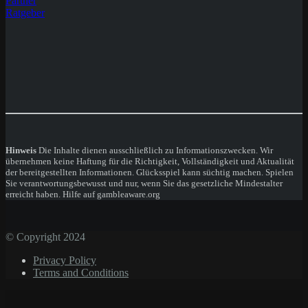
Partner
Ratgeber
Hinweis
Die Inhalte dienen ausschließlich zu Informationszwecken. Wir
übernehmen keine Haftung für die Richtigkeit, Vollständigkeit und Aktualität
der bereitgestellten Informationen. Glücksspiel kann süchtig machen. Spielen
Sie verantwortungsbewusst und nur, wenn Sie das gesetzliche Mindestalter
erreicht haben. Hilfe auf gambleaware.org
© Copyright 2024
Privacy Policy
Terms and Conditions