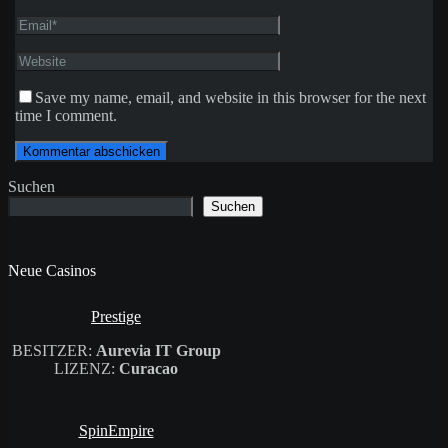
Save my name, email, and website in this browser for the next
time I comment.
Suchen
Suchen
Neue Casinos
Prestige
BESITZER:
Aurevia IT Group
LIZENZ:
Curacao
SpinEmpire