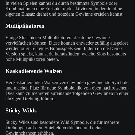
In vielen Spielen kannst du durch bestimmte Symbole oder
Kombinationen eine Freispielrunde aktivieren, in der du ohne
eigenen Einsatz drehst und trotzdem Gewinne erzielen kannst.
Multiplikatoren
Einige Slots bieten Multiplikatoren, die deine Gewinne
vervielfachen können. Diese können entweder zufällig ausgelöst
werden oder Teil eines Bonusspiels sein. Indem du die Demo-
Version spielst, kannst du herausfinden, welche Slots besonders
hohe Multiplikatoren bieten.
Kaskadierende Walzen
Bei kaskadierenden Walzen verschwinden gewinnende Symbole
und machen Platz für neue Symbole, die von oben nachrutschen.
Dies kann zu mehreren aufeinanderfolgenden Gewinnen in einer
einzigen Drehung führen.
Sticky Wilds
Sticky Wilds sind besondere Wild-Symbole, die für mehrere
Drehungen auf dem Spielfeld verbleiben und deine
Gewinnchancen erhöhen.