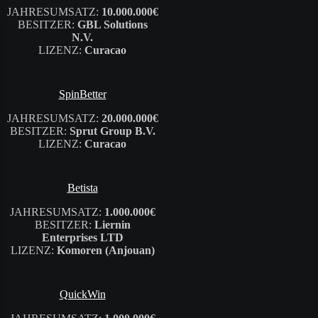
JAHRESUMSATZ:
10.000.000€
BESITZER:
GBL Solutions
N.V.
LIZENZ:
Curacao
SpinBetter
JAHRESUMSATZ:
20.000.000€
BESITZER:
Sprut Group B.V.
LIZENZ:
Curacao
Betista
JAHRESUMSATZ:
1.000.000€
BESITZER:
Liernin
Enterprises LTD
LIZENZ:
Komoren (Anjouan)
QuickWin