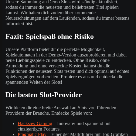
Unsere Sammlung an Demo Slots wird ständig aktualisiert,
sodass du immer die neuesten und beliebtesten Titel spielen
kannst. Wir halten dich zudem über kommende
Neuerscheinungen auf dem Laufenden, sodass du immer bestens
informiert bist.
Fazit: Spielspaß ohne Risiko
Unsere Plattform bietet dir die perfekte Möglichkeit,
Spielautomaten in der Demo-Version auszuprobieren und dabei
neue Lieblingsspiele zu entdecken. Ohne Risiko, ohne
Anmeldung und ohne versteckte Kosten kannst du alle
Funktionen der neuesten Slots testen und dich optimal auf echtes
Spielvergnügen vorbereiten. Probiere es aus und entdecke die
spannenden Welten der Slots!
Die besten Slot-Provider
Wir bieten dir eine breite Auswahl an Slots von führenden
Providern der Branche. Entdecke Spiele von:
Hacksaw Gaming
– Innovativ und spannend mit
einzigartigen Features.
Pragmatic Play
– Einer der Marktführer mit Top-Grafiken