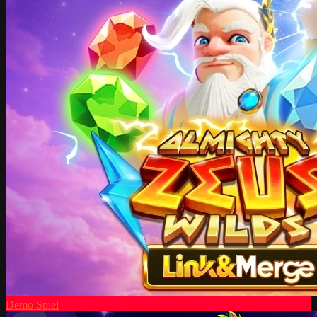
Demo Spiel