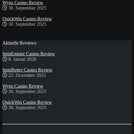
Wyns Casino Review
30. September 2025
QuickWin Casino Review
30. September 2025
Aktuelle Reviews
SpinEmpire Casino Review
8. Januar 2026
SpinBetter Casino Review
22. Dezember 2025
Wyns Casino Review
30. September 2025
QuickWin Casino Review
30. September 2025