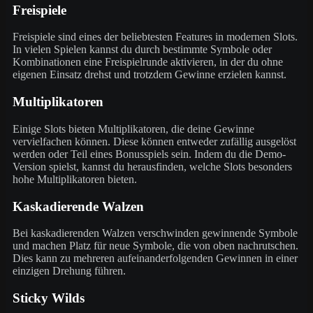
Freispiele
Freispiele sind eines der beliebtesten Features in modernen Slots.
In vielen Spielen kannst du durch bestimmte Symbole oder
Kombinationen eine Freispielrunde aktivieren, in der du ohne
eigenen Einsatz drehst und trotzdem Gewinne erzielen kannst.
Multiplikatoren
Einige Slots bieten Multiplikatoren, die deine Gewinne
vervielfachen können. Diese können entweder zufällig ausgelöst
werden oder Teil eines Bonusspiels sein. Indem du die Demo-
Version spielst, kannst du herausfinden, welche Slots besonders
hohe Multiplikatoren bieten.
Kaskadierende Walzen
Bei kaskadierenden Walzen verschwinden gewinnende Symbole
und machen Platz für neue Symbole, die von oben nachrutschen.
Dies kann zu mehreren aufeinanderfolgenden Gewinnen in einer
einzigen Drehung führen.
Sticky Wilds