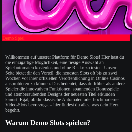
Demo Spiel
Willkommen auf unserer Plattform für Demo Slots! Hier hast du
die einzigartige Möglichkeit, eine riesige Auswahl an
Spielautomaten kostenlos und ohne Risiko zu testen. Unsere
Seite bietet dir den Vorteil, die neuesten Slots oft bis zu zwei
Wochen vor ihrer offiziellen Veröffentlichung in Online-Casinos
ausprobieren zu können. Das bedeutet, dass du früher als andere
Spieler die innovativen Funktionen, spannenden Bonusspiele
und atemberaubenden Designs der neuesten Titel erkunden
kannst. Egal, ob du klassische Automaten oder hochmoderne
Video-Slots bevorzugst – hier findest du alles, was dein Herz
begehrt.
Warum Demo Slots spielen?