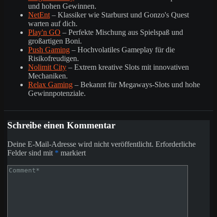
und hohen Gewinnen.
NetEnt
– Klassiker wie Starburst und Gonzo's Quest
warten auf dich.
Play'n GO
– Perfekte Mischung aus Spielspaß und
großartigen Boni.
Push Gaming
– Hochvolatiles Gameplay für die
Risikofreudigen.
Nolimit City
– Extrem kreative Slots mit innovativen
Mechaniken.
Relax Gaming
– Bekannt für Megaways-Slots und hohe
Gewinnpotenziale.
Schreibe einen Kommentar
Deine E-Mail-Adresse wird nicht veröffentlicht.
Erforderliche
Felder sind mit
*
markiert