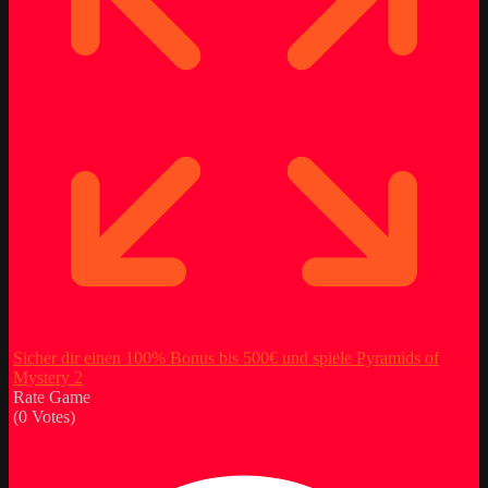
Sicher dir einen 100% Bonus bis 500€ und spiele Pyramids of
Mystery 2
Rate Game
(
0
Votes)