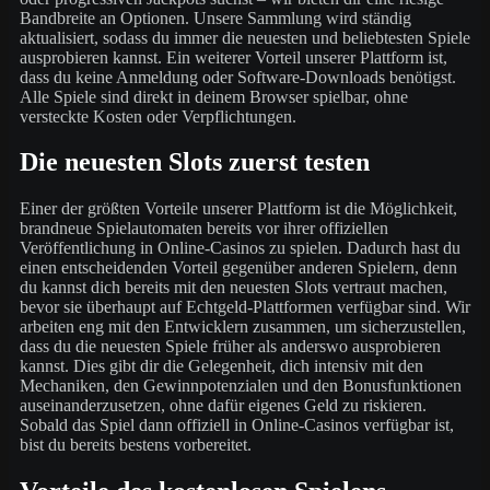
Bandbreite an Optionen. Unsere Sammlung wird ständig
aktualisiert, sodass du immer die neuesten und beliebtesten Spiele
ausprobieren kannst. Ein weiterer Vorteil unserer Plattform ist,
dass du keine Anmeldung oder Software-Downloads benötigst.
Alle Spiele sind direkt in deinem Browser spielbar, ohne
versteckte Kosten oder Verpflichtungen.
Die neuesten Slots zuerst testen
Einer der größten Vorteile unserer Plattform ist die Möglichkeit,
brandneue Spielautomaten bereits vor ihrer offiziellen
Veröffentlichung in Online-Casinos zu spielen. Dadurch hast du
einen entscheidenden Vorteil gegenüber anderen Spielern, denn
du kannst dich bereits mit den neuesten Slots vertraut machen,
bevor sie überhaupt auf Echtgeld-Plattformen verfügbar sind. Wir
arbeiten eng mit den Entwicklern zusammen, um sicherzustellen,
dass du die neuesten Spiele früher als anderswo ausprobieren
kannst. Dies gibt dir die Gelegenheit, dich intensiv mit den
Mechaniken, den Gewinnpotenzialen und den Bonusfunktionen
auseinanderzusetzen, ohne dafür eigenes Geld zu riskieren.
Sobald das Spiel dann offiziell in Online-Casinos verfügbar ist,
bist du bereits bestens vorbereitet.