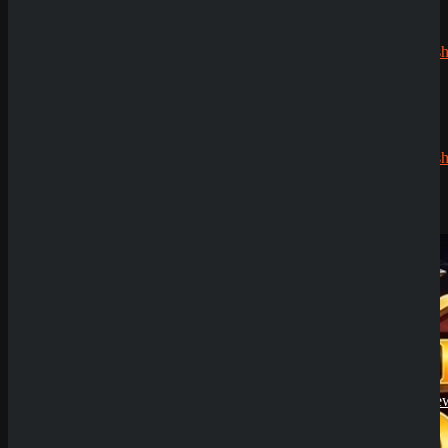
Having issues with
Queen of Cairo: Royal
Silizi
zu
Maxways
?
CryptoRush
200% bis
zu 2.500€
Robert99
zu
CryptoRush
Submit
200% bis
Sicher dir einen 100% Bonus bis 500€ und spiele
zu 2.500€
Queen of Cairo: Royal Maxways
Try Our Featured Games
News
SpinEmpire Casino
Review
8. Januar 2026
SpinBetter Casino
Review
22. Dezember
2025
Wyns Casino Revie
30. September
2025