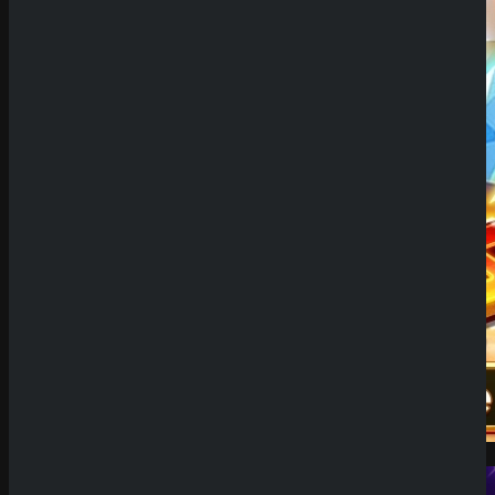
Demo Spiel