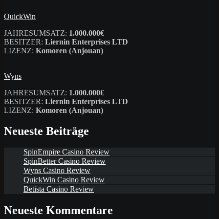
QuickWin
JAHRESUMSATZ:
1.000.000€
BESITZER:
Liernin Enterprises LTD
LIZENZ:
Komoren (Anjouan)
Wyns
JAHRESUMSATZ:
1.000.000€
BESITZER:
Liernin Enterprises LTD
LIZENZ:
Komoren (Anjouan)
Neueste Beiträge
SpinEmpire Casino Review
SpinBetter Casino Review
Wyns Casino Review
QuickWin Casino Review
Betista Casino Review
Neueste Kommentare