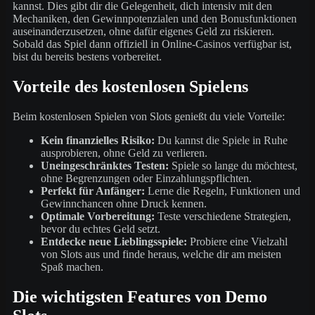
kannst. Dies gibt dir die Gelegenheit, dich intensiv mit den
Mechaniken, den Gewinnpotenzialen und den Bonusfunktionen
auseinanderzusetzen, ohne dafür eigenes Geld zu riskieren.
Sobald das Spiel dann offiziell in Online-Casinos verfügbar ist,
bist du bereits bestens vorbereitet.
Vorteile des kostenlosen Spielens
Beim kostenlosen Spielen von Slots genießt du viele Vorteile:
Kein finanzielles Risiko:
Du kannst die Spiele in Ruhe
ausprobieren, ohne Geld zu verlieren.
Uneingeschränktes Testen:
Spiele so lange du möchtest,
ohne Begrenzungen oder Einzahlungspflichten.
Perfekt für Anfänger:
Lerne die Regeln, Funktionen und
Gewinnchancen ohne Druck kennen.
Optimale Vorbereitung:
Teste verschiedene Strategien,
bevor du echtes Geld setzt.
Entdecke neue Lieblingsspiele:
Probiere eine Vielzahl
von Slots aus und finde heraus, welche dir am meisten
Spaß machen.
Die wichtigsten Features von Demo