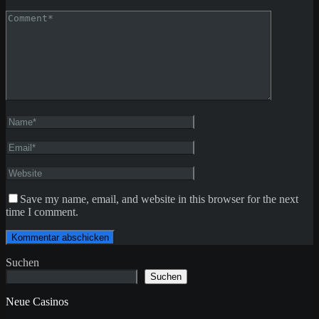
Save my name, email, and website in this browser for the next
time I comment.
Suchen
Suchen
Neue Casinos