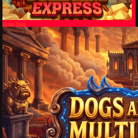
Demo Spiel