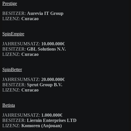
Prestige
BESITZER:
Aurevia IT Group
LIZENZ:
Curacao
SpinEmpire
JAHRESUMSATZ:
10.000.000€
BESITZER:
GBL Solutions N.V.
LIZENZ:
Curacao
SpinBetter
JAHRESUMSATZ:
20.000.000€
BESITZER:
Sprut Group B.V.
LIZENZ:
Curacao
Betista
JAHRESUMSATZ:
1.000.000€
BESITZER:
Liernin Enterprises LTD
LIZENZ:
Komoren (Anjouan)