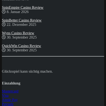
SpinEmpire Casino Review
8. Januar 2026
SpinBetter Casino Review
22. Dezember 2025
Wyns Casino Review
30. September 2025
QuickWin Casino Review
30. September 2025
Glücksspiel kann süchtig machen.
Einzahlung
Mastercard
Visa
Apple Pay
Paysafe