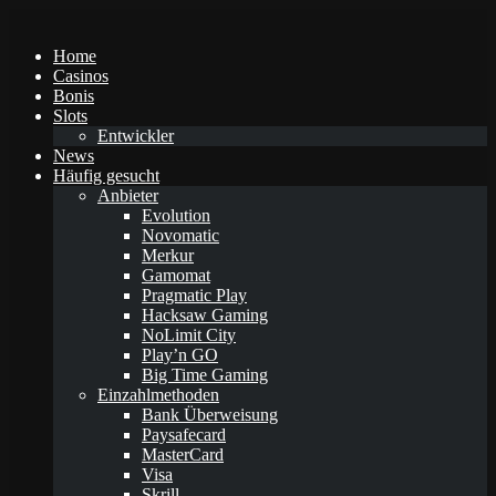
Home
Casinos
Bonis
Slots
Entwickler
News
Häufig gesucht
Anbieter
Evolution
Novomatic
Merkur
Gamomat
Pragmatic Play
Hacksaw Gaming
NoLimit City
Play’n GO
Big Time Gaming
Einzahlmethoden
Bank Überweisung
Paysafecard
MasterCard
Visa
Skrill