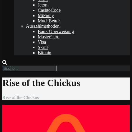
Jeton
CashtoCode
MiFinity
MuchBetter
Auszahlmethoden
Bank Überweisung
MasterCard
Visa
Skrill
Bitcoin
Rise of the Chickus
Rise of the Chickus