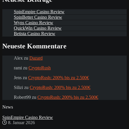
SpinEmpire Casino Review
SpinBetter Casino Review
Wyns Casino Review
QuickWin Casino Review
Betista Casino Review
Neueste Kommentare
Alex
zu
Dazard
rami
zu
CryptoRush
Jens
zu
CryptoRush: 200% bis zu 2.500€
Silizi
zu
CryptoRush: 200% bis zu 2.500€
Robert99
zu
CryptoRush: 200% bis zu 2.500€
News
SpinEmpire Casino Review
8. Januar 2026