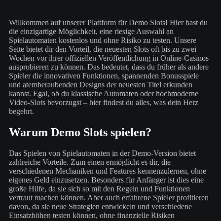
Willkommen auf unserer Plattform für Demo Slots! Hier hast du
die einzigartige Möglichkeit, eine riesige Auswahl an
Spielautomaten kostenlos und ohne Risiko zu testen. Unsere
Seite bietet dir den Vorteil, die neuesten Slots oft bis zu zwei
Wochen vor ihrer offiziellen Veröffentlichung in Online-Casinos
ausprobieren zu können. Das bedeutet, dass du früher als andere
Spieler die innovativen Funktionen, spannenden Bonusspiele
und atemberaubenden Designs der neuesten Titel erkunden
kannst. Egal, ob du klassische Automaten oder hochmoderne
Video-Slots bevorzugst – hier findest du alles, was dein Herz
begehrt.
Warum Demo Slots spielen?
Das Spielen von Spielautomaten in der Demo-Version bietet
zahlreiche Vorteile. Zum einen ermöglicht es dir, die
verschiedenen Mechaniken und Features kennenzulernen, ohne
eigenes Geld einzusetzen. Besonders für Anfänger ist dies eine
große Hilfe, da sie sich so mit den Regeln und Funktionen
vertraut machen können. Aber auch erfahrene Spieler profitieren
davon, da sie neue Strategien entwickeln und verschiedene
Einsatzhöhen testen können, ohne finanzielle Risiken