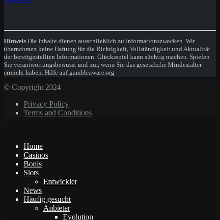
Hinweis
Die Inhalte dienen ausschließlich zu Informationszwecken. Wir
übernehmen keine Haftung für die Richtigkeit, Vollständigkeit und Aktualität
der bereitgestellten Informationen. Glücksspiel kann süchtig machen. Spielen
Sie verantwortungsbewusst und nur, wenn Sie das gesetzliche Mindestalter
erreicht haben. Hilfe auf gambleaware.org
© Copyright 2024
Privacy Policy
Terms and Conditions
Home
Casinos
Bonis
Slots
Entwickler
News
Häufig gesucht
Anbieter
Evolution