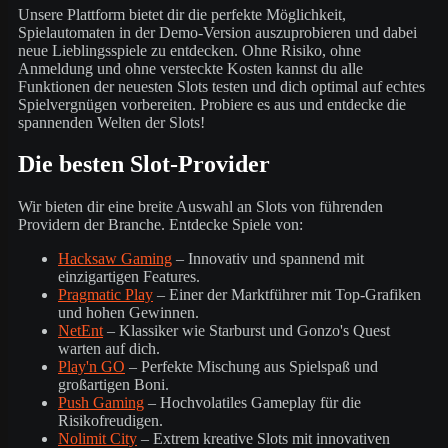
Unsere Plattform bietet dir die perfekte Möglichkeit,
Spielautomaten in der Demo-Version auszuprobieren und dabei
neue Lieblingsspiele zu entdecken. Ohne Risiko, ohne
Anmeldung und ohne versteckte Kosten kannst du alle
Funktionen der neuesten Slots testen und dich optimal auf echtes
Spielvergnügen vorbereiten. Probiere es aus und entdecke die
spannenden Welten der Slots!
Die besten Slot-Provider
Wir bieten dir eine breite Auswahl an Slots von führenden
Providern der Branche. Entdecke Spiele von:
Hacksaw Gaming
– Innovativ und spannend mit
einzigartigen Features.
Pragmatic Play
– Einer der Marktführer mit Top-Grafiken
und hohen Gewinnen.
NetEnt
– Klassiker wie Starburst und Gonzo's Quest
warten auf dich.
Play'n GO
– Perfekte Mischung aus Spielspaß und
großartigen Boni.
Push Gaming
– Hochvolatiles Gameplay für die
Risikofreudigen.
Nolimit City
– Extrem kreative Slots mit innovativen