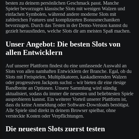
besten zu deinem persönlichen Geschmack passt. Manche
Spieler bevorzugen klassische Slots mit wenigen Walzen und
einfachen Symbolen, während andere moderne Slots mit
zahlreichen Features und komplizierten Bonusmechaniken
bevorzugen. Durch das Testen in der Demo-Version kannst du
gezielt herausfinden, welche Slots dir am meisten Spaß machen.
Unser Angebot: Die besten Slots von
allen Entwicklern
Auf unserer Plattform findest du eine umfassende Auswahl an
Slots von allen namhaften Entwicklern der Branche. Egal, ob du
Slots mit Freispielen, Multiplikatoren, kaskadierenden Walzen
oder progressiven Jackpots suchst – wir bieten dir eine riesige
Bandbreite an Optionen. Unsere Sammlung wird ständig
aktualisiert, sodass du immer die neuesten und beliebtesten Spiele
ausprobieren kannst. Ein weiterer Vorteil unserer Plattform ist,
dass du keine Anmeldung oder Software-Downloads benötigst.
Alle Spiele sind direkt in deinem Browser spielbar, ohne
versteckte Kosten oder Verpflichtungen.
Die neuesten Slots zuerst testen