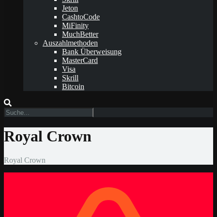
Jeton
CashtoCode
MiFinity
MuchBetter
Auszahlmethoden
Bank Überweisung
MasterCard
Visa
Skrill
Bitcoin
Royal Crown
Royal Crown