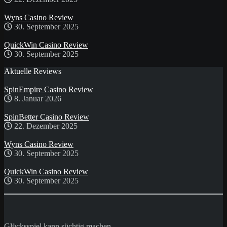
Wyns Casino Review
30. September 2025
QuickWin Casino Review
30. September 2025
Aktuelle Reviews
SpinEmpire Casino Review
8. Januar 2026
SpinBetter Casino Review
22. Dezember 2025
Wyns Casino Review
30. September 2025
QuickWin Casino Review
30. September 2025
Glücksspiel kann süchtig machen.