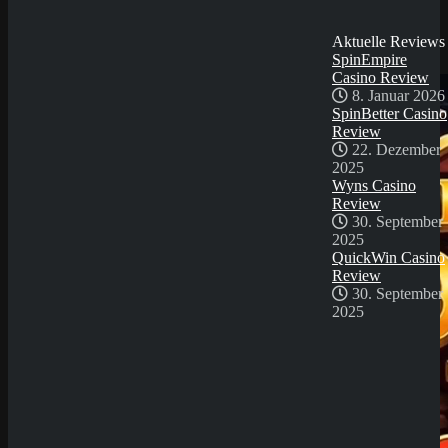
30. September
Submit
2025
Sicher dir einen 100% Bonus bis 500€ und spiele
Aktuelle Reviews
Rumble Riches - Haulin' Gold
SpinEmpire
Try Our Featured Games
Casino Review
8. Januar 2026
SpinBetter Casino
Review
22. Dezember
2025
Wyns Casino
Review
30. September
2025
QuickWin Casino
Review
30. September
2025