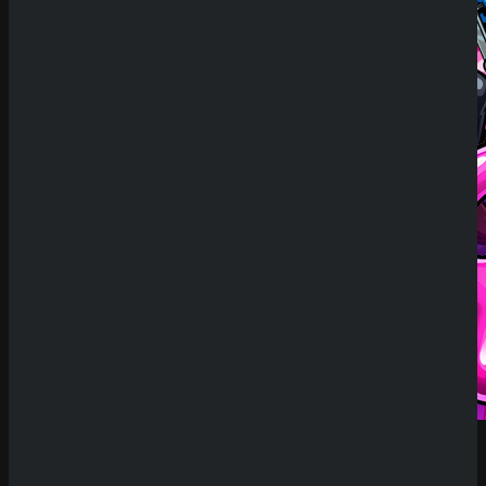
Demo Spiel