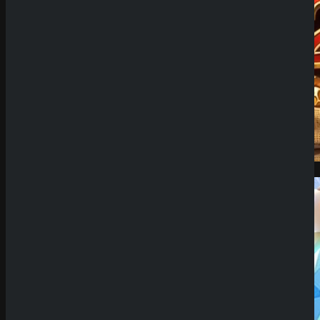
Demo Spiel