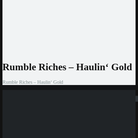
Jeton
CashtoCode
MiFinity
MuchBetter
Auszahlmethoden
Bank Überweisung
MasterCard
Visa
Skrill
Bitcoin
Rumble Riches – Haulin‘ Gold
Rumble Riches – Haulin‘ Gold
Suchen
Neue Casinos