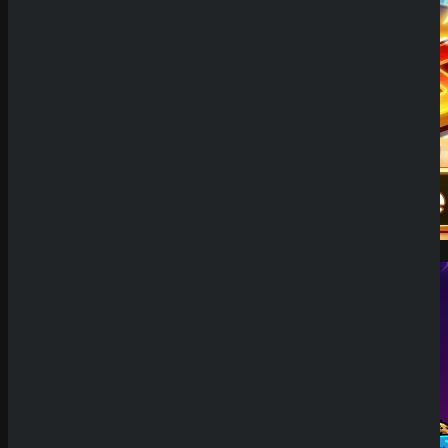
Demo Spiel