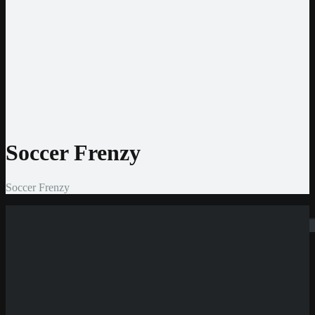
Jeton
CashtoCode
MiFinity
MuchBetter
Auszahlmethoden
Bank Überweisung
MasterCard
Visa
Skrill
Bitcoin
Soccer Frenzy
Soccer Frenzy
Suchen
Neue Casinos