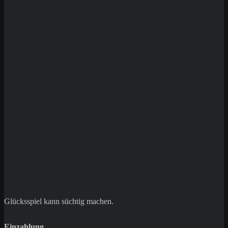
Save my name, email, and website in this
browser for the next time I comment.
Glücksspiel kann süchtig machen.
Einzahlung