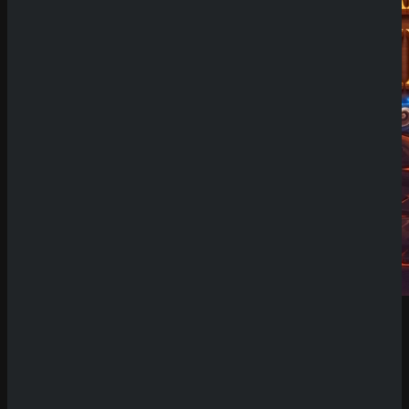
Demo Spiel
Willkommen auf unserer Plattform für Demo
Slots! Hier hast du die einzigartige Möglichkeit,
eine riesige Auswahl an Spielautomaten