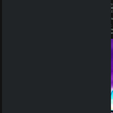
JAHRESUMSATZ:
JAHRES
1.000.000€
1.000.00
BESITZER:
BESITZE
Liernin
Liernin
Enterprises
Enterpri
LTD
LTD
LIZENZ:
LIZENZ:
Komoren
Komore
(Anjouan)
(Anjoua
Neueste
Beiträge
SpinEmpir
e Casino
Review
SpinBetter
Casino
Review
Wyns
Casino