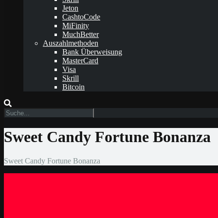
Jeton
CashtoCode
MiFinity
MuchBetter
Auszahlmethoden
Bank Überweisung
MasterCard
Visa
Skrill
Bitcoin
Sweet Candy Fortune Bonanza
Sweet Candy Fortune Bonanza