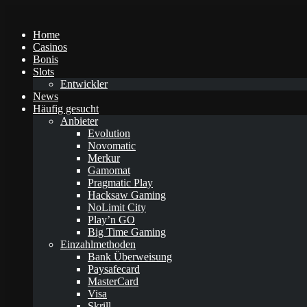
Home
Casinos
Bonis
Slots
Entwickler
News
Häufig gesucht
Anbieter
Evolution
Novomatic
Merkur
Gamomat
Pragmatic Play
Hacksaw Gaming
NoLimit City
Play’n GO
Big Time Gaming
Einzahlmethoden
Bank Überweisung
Paysafecard
MasterCard
Visa
Skrill