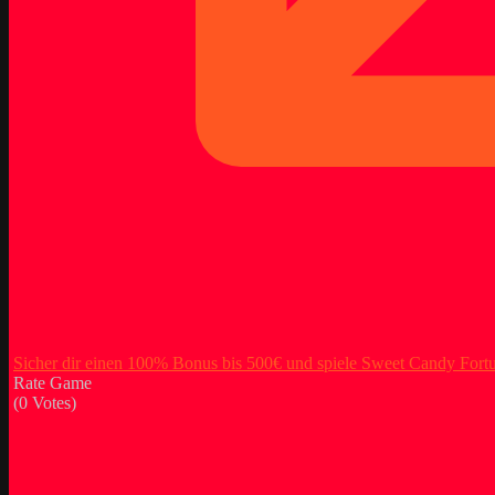
Sicher dir einen 100% Bonus bis 500€ und spiele Sweet Candy For
Rate Game
(
0
Votes)