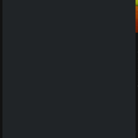
Neueste
Beiträge
SpinEmpir
e Casino