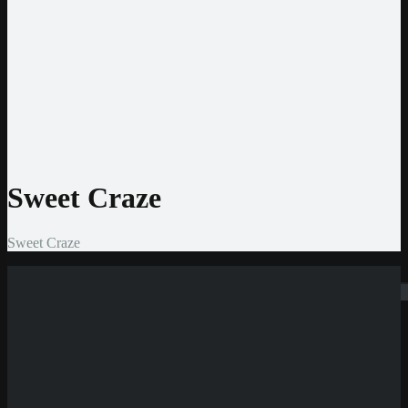
Jeton
CashtoCode
MiFinity
MuchBetter
Auszahlmethoden
Bank Überweisung
MasterCard
Visa
Skrill
Bitcoin
Sweet Craze
Sweet Craze
Suchen
Neue Casinos