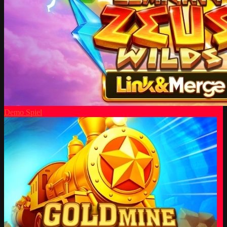
Demo Spiel