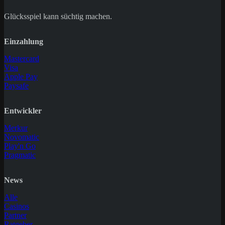
Glücksspiel kann süchtig machen.
Einzahlung
Mastercard
Visa
Apple Pay
Paysafe
Entwickler
Merkur
Novomatic
Play'n Go
Pragmatic
News
Alle
Casinos
Partner
Ratgeber