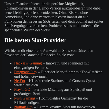
Unsere Plattform bietet dir die perfekte Möglichkeit,
Spielautomaten in der Demo-Version auszuprobieren und dabei
neue Lieblingsspiele zu entdecken. Ohne Risiko, ohne
Anmeldung und ohne versteckte Kosten kannst du alle
Funktionen der neuesten Slots testen und dich optimal auf echtes
Spielvergnügen vorbereiten. Probiere es aus und entdecke die
spannenden Welten der Slots!
Die besten Slot-Provider
Wir bieten dir eine breite Auswahl an Slots von führenden
Providern der Branche. Entdecke Spiele von:
Hacksaw Gaming
– Innovativ und spannend mit
einzigartigen Features.
Pragmatic Play
– Einer der Marktführer mit Top-Grafiken
und hohen Gewinnen.
NetEnt
– Klassiker wie Starburst und Gonzo's Quest
warten auf dich.
Play'n GO
– Perfekte Mischung aus Spielspaß und
großartigen Boni.
Push Gaming
– Hochvolatiles Gameplay für die
Risikofreudigen.
Nolimit City
– Extrem kreative Slots mit innovativen