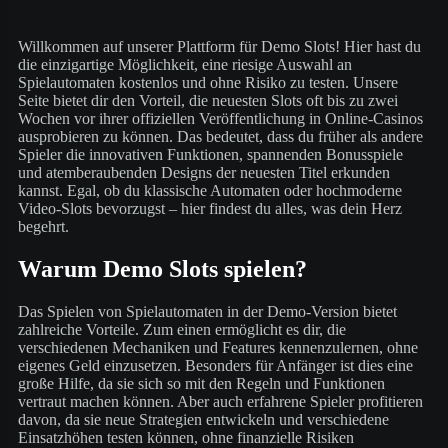
Willkommen auf unserer Plattform für Demo Slots! Hier hast du
die einzigartige Möglichkeit, eine riesige Auswahl an
Spielautomaten kostenlos und ohne Risiko zu testen. Unsere
Seite bietet dir den Vorteil, die neuesten Slots oft bis zu zwei
Wochen vor ihrer offiziellen Veröffentlichung in Online-Casinos
ausprobieren zu können. Das bedeutet, dass du früher als andere
Spieler die innovativen Funktionen, spannenden Bonusspiele
und atemberaubenden Designs der neuesten Titel erkunden
kannst. Egal, ob du klassische Automaten oder hochmoderne
Video-Slots bevorzugst – hier findest du alles, was dein Herz
begehrt.
Warum Demo Slots spielen?
Das Spielen von Spielautomaten in der Demo-Version bietet
zahlreiche Vorteile. Zum einen ermöglicht es dir, die
verschiedenen Mechaniken und Features kennenzulernen, ohne
eigenes Geld einzusetzen. Besonders für Anfänger ist dies eine
große Hilfe, da sie sich so mit den Regeln und Funktionen
vertraut machen können. Aber auch erfahrene Spieler profitieren
davon, da sie neue Strategien entwickeln und verschiedene
Einsatzhöhen testen können, ohne finanzielle Risiken