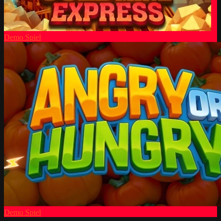
Demo Spiel
Demo Spiel