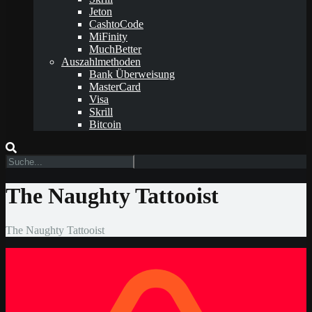
Jeton
CashtoCode
MiFinity
MuchBetter
Auszahlmethoden
Bank Überweisung
MasterCard
Visa
Skrill
Bitcoin
The Naughty Tattooist
The Naughty Tattooist