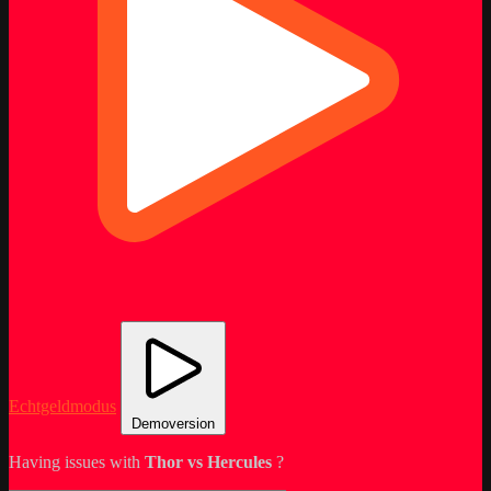
Echtgeldmodus
Demoversion
Having issues with
Thor vs Hercules
?