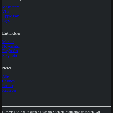
Mastercard
Visa
Apple Pay
Paysafe
Entwickler
Merkur
Novomatic
Play'n Go
Pragmatic
News
Alle
Casinos
Partner
Ratgeber
Hinweis
Die Inhalte dienen ausschließlich zu Informationszwecken. Wir