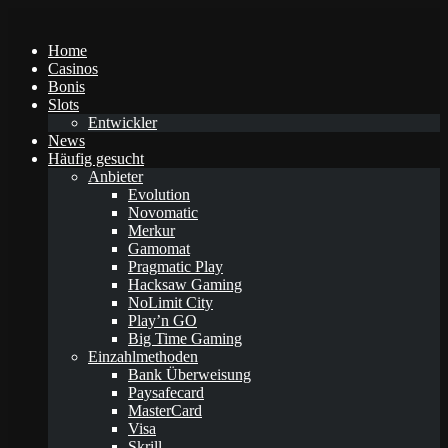
Home
Casinos
Bonis
Slots
Entwickler
News
Häufig gesucht
Anbieter
Evolution
Novomatic
Merkur
Gamomat
Pragmatic Play
Hacksaw Gaming
NoLimit City
Play’n GO
Big Time Gaming
Einzahlmethoden
Bank Überweisung
Paysafecard
MasterCard
Visa
Skrill