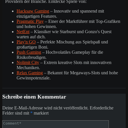
Providern der Branche. Entdecke Spiele von:
Hacksaw Gaming
– Innovativ und spannend mit
einzigartigen Features.
Pragmatic Play
– Einer der Marktführer mit Top-Grafiken
und hohen Gewinnen.
NetEnt
– Klassiker wie Starburst und Gonzo's Quest
warten auf dich.
Play'n GO
– Perfekte Mischung aus Spielspaß und
großartigen Boni.
Push Gaming
– Hochvolatiles Gameplay für die
Risikofreudigen.
Nolimit City
– Extrem kreative Slots mit innovativen
Mechaniken.
Relax Gaming
– Bekannt für Megaways-Slots und hohe
Gewinnpotenziale.
Schreibe einen Kommentar
Deine E-Mail-Adresse wird nicht veröffentlicht.
Erforderliche
Felder sind mit
*
markiert