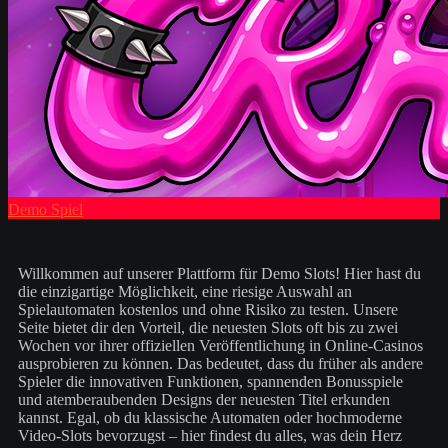
Demo Spiel
Willkommen auf unserer Plattform für Demo Slots! Hier hast du
die einzigartige Möglichkeit, eine riesige Auswahl an
Spielautomaten kostenlos und ohne Risiko zu testen. Unsere
Seite bietet dir den Vorteil, die neuesten Slots oft bis zu zwei
Wochen vor ihrer offiziellen Veröffentlichung in Online-Casinos
ausprobieren zu können. Das bedeutet, dass du früher als andere
Spieler die innovativen Funktionen, spannenden Bonusspiele
und atemberaubenden Designs der neuesten Titel erkunden
kannst. Egal, ob du klassische Automaten oder hochmoderne
Video-Slots bevorzugst – hier findest du alles, was dein Herz