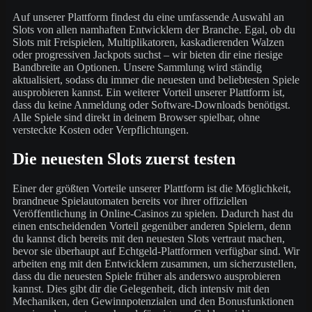
Auf unserer Plattform findest du eine umfassende Auswahl an
Slots von allen namhaften Entwicklern der Branche. Egal, ob du
Slots mit Freispielen, Multiplikatoren, kaskadierenden Walzen
oder progressiven Jackpots suchst – wir bieten dir eine riesige
Bandbreite an Optionen. Unsere Sammlung wird ständig
aktualisiert, sodass du immer die neuesten und beliebtesten Spiele
ausprobieren kannst. Ein weiterer Vorteil unserer Plattform ist,
dass du keine Anmeldung oder Software-Downloads benötigst.
Alle Spiele sind direkt in deinem Browser spielbar, ohne
versteckte Kosten oder Verpflichtungen.
Die neuesten Slots zuerst testen
Einer der größten Vorteile unserer Plattform ist die Möglichkeit,
brandneue Spielautomaten bereits vor ihrer offiziellen
Veröffentlichung in Online-Casinos zu spielen. Dadurch hast du
einen entscheidenden Vorteil gegenüber anderen Spielern, denn
du kannst dich bereits mit den neuesten Slots vertraut machen,
bevor sie überhaupt auf Echtgeld-Plattformen verfügbar sind. Wir
arbeiten eng mit den Entwicklern zusammen, um sicherzustellen,
dass du die neuesten Spiele früher als anderswo ausprobieren
kannst. Dies gibt dir die Gelegenheit, dich intensiv mit den
Mechaniken, den Gewinnpotenzialen und den Bonusfunktionen