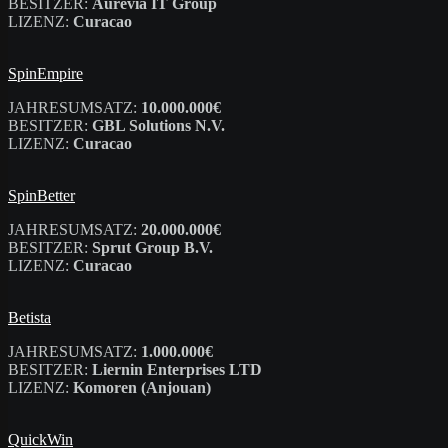
BESITZER:
Aurevia IT Group
LIZENZ:
Curacao
SpinEmpire
JAHRESUMSATZ:
10.000.000€
BESITZER:
GBL Solutions N.V.
LIZENZ:
Curacao
SpinBetter
JAHRESUMSATZ:
20.000.000€
BESITZER:
Sprut Group B.V.
LIZENZ:
Curacao
Betista
JAHRESUMSATZ:
1.000.000€
BESITZER:
Liernin Enterprises LTD
LIZENZ:
Komoren (Anjouan)
QuickWin