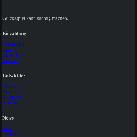
Glücksspiel kann süchtig machen.
Einzahlung
Mastercard
Visa
Apple Pay
Paysafe
Entwickler
Merkur
Novomatic
Play'n Go
Pragmatic
News
Alle
Casinos