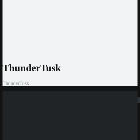
Jeton
CashtoCode
MiFinity
MuchBetter
Auszahlmethoden
Bank Überweisung
MasterCard
Visa
Skrill
Bitcoin
ThunderTusk
ThunderTusk
Suchen
Neue Casinos