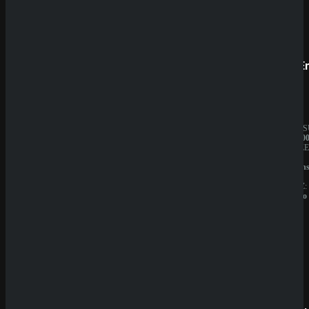
Prestige
SpinE
BESITZER:
JAHRES
Aurevia
10.000.0
IT
BESITZE
Group
GBL
LIZENZ:
Solution
Curacao
N.V.
LIZENZ:
Curacao