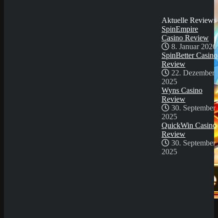
30. September
2025
Aktuelle Reviews
SpinEmpire
Casino Review
8. Januar 2026
SpinBetter Casino
Review
22. Dezember
2025
Wyns Casino
Review
30. September
2025
QuickWin Casino
Review
30. September
2025
Demo Spiel