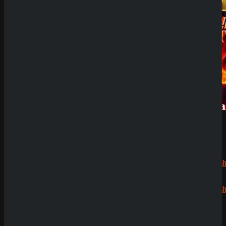
Review
QuickWin
Casino
Review
Betista
Casino
Review
Neueste
Kommenta
Alex
zu
Dazard
rami
zu
CryptoRus
Jens
zu
CryptoRush
200% bis
zu 2.500€
Silizi
zu