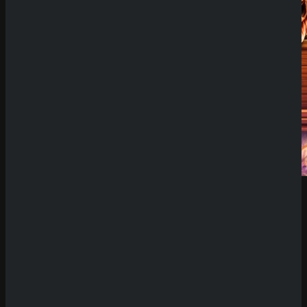
Demo Spiel
Willkommen auf unserer Plattform für Demo
Slots! Hier hast du die einzigartige Möglichkeit,
eine riesige Auswahl an Spielautomaten
kostenlos und ohne Risiko zu testen. Unsere
Seite bietet dir den Vorteil, die neuesten Slots
oft bis zu zwei Wochen vor ihrer offiziellen
Veröffentlichung in Online-Casinos