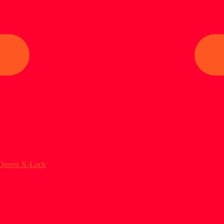
g Queen X-Lock