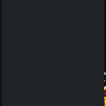
Review
SpinBetter
Casino
Echtgeldmodus
Review
Demoversion
Wyns
Casino
Having issues with
White Tiger
?
Review
QuickWin
Casino
Review
Betista
Casino
Review
Submit
Sicher dir einen 100% Bonus bis 500€ und spiele
Neueste
White Tiger
Try Our Featured Games
Kommenta
Alex
zu
Dazard
rami
zu
CryptoRus