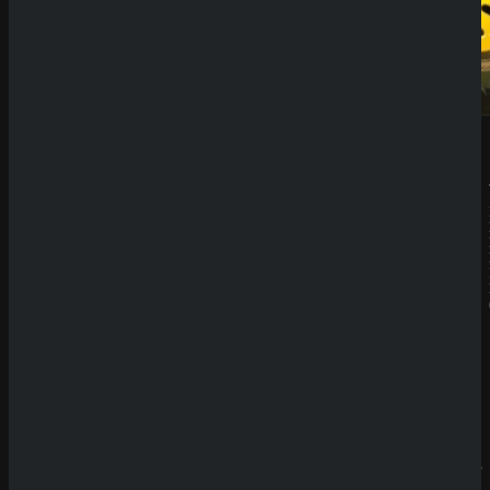
Neueste
Beiträge
SpinEmpir
e Casino