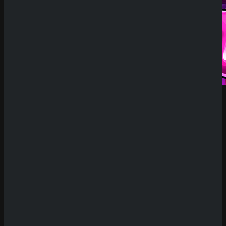
Demo Spiel
Willkommen auf unserer Plattform für Demo
Slots! Hier hast du die einzigartige Möglichkeit,
eine riesige Auswahl an Spielautomaten
kostenlos und ohne Risiko zu testen. Unsere
Seite bietet dir den Vorteil, die neuesten Slots
oft bis zu zwei Wochen vor ihrer offiziellen
Veröffentlichung in Online-Casinos
ausprobieren zu können. Das bedeutet, dass du
früher als andere Spieler die innovativen
Funktionen, spannenden Bonusspiele und
atemberaubenden Designs der neuesten Titel
erkunden kannst. Egal, ob du klassische