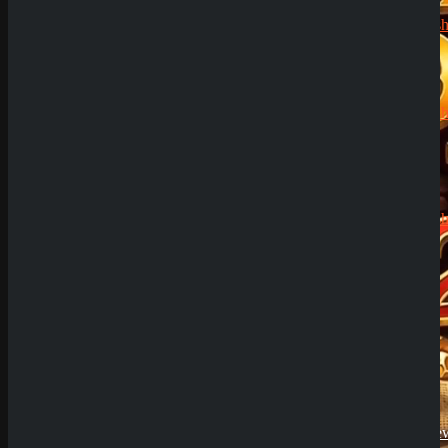
Jens
zu
CryptoRush
200% bis
zu 2.500€
Silizi
zu
CryptoRush
200% bis
zu 2.500€
Robert99
zu
CryptoRush
200% bis
zu 2.500€
News
SpinEmpire Casino
Review
8. Januar 2026
SpinBetter Casino
Review
22. Dezember
2025
Wyns Casino Revie