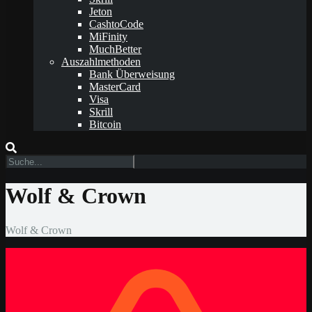
Jeton
CashtoCode
MiFinity
MuchBetter
Auszahlmethoden
Bank Überweisung
MasterCard
Visa
Skrill
Bitcoin
Wolf & Crown
Wolf & Crown