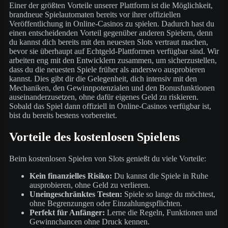
Einer der größten Vorteile unserer Plattform ist die Möglichkeit,
brandneue Spielautomaten bereits vor ihrer offiziellen
Veröffentlichung in Online-Casinos zu spielen. Dadurch hast du
einen entscheidenden Vorteil gegenüber anderen Spielern, denn
du kannst dich bereits mit den neuesten Slots vertraut machen,
bevor sie überhaupt auf Echtgeld-Plattformen verfügbar sind. Wir
arbeiten eng mit den Entwicklern zusammen, um sicherzustellen,
dass du die neuesten Spiele früher als anderswo ausprobieren
kannst. Dies gibt dir die Gelegenheit, dich intensiv mit den
Mechaniken, den Gewinnpotenzialen und den Bonusfunktionen
auseinanderzusetzen, ohne dafür eigenes Geld zu riskieren.
Sobald das Spiel dann offiziell in Online-Casinos verfügbar ist,
bist du bereits bestens vorbereitet.
Vorteile des kostenlosen Spielens
Beim kostenlosen Spielen von Slots genießt du viele Vorteile:
Kein finanzielles Risiko:
Du kannst die Spiele in Ruhe
ausprobieren, ohne Geld zu verlieren.
Uneingeschränktes Testen:
Spiele so lange du möchtest,
ohne Begrenzungen oder Einzahlungspflichten.
Perfekt für Anfänger:
Lerne die Regeln, Funktionen und
Gewinnchancen ohne Druck kennen.