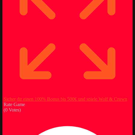
Sicher dir einen 100% Bonus bis 500€ und spiele Wolf & Crown
Rate Game
(
0
Votes)