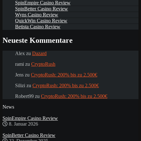
SpinEmpire Casino Review
SpinBetter Casino Review
Wyns Casino Review
QuickWin Casino Review
Betista Casino Review
Neueste Kommentare
Alex
zu
Dazard
rami
zu
CryptoRush
Jens
zu
CryptoRush: 200% bis zu 2.500€
Silizi
zu
CryptoRush: 200% bis zu 2.500€
Robert99
zu
CryptoRush: 200% bis zu 2.500€
News
SpinEmpire Casino Review
8. Januar 2026
SpinBetter Casino Review
22. Dezember 2025