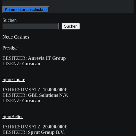
Suchen
Suchen
Neue Casinos
Prestige
BESITZER:
Aurevia IT Group
LIZENZ:
Curacao
SpinEmpire
JAHRESUMSATZ:
10.000.000€
BESITZER:
GBL Solutions N.V.
LIZENZ:
Curacao
SpinBetter
JAHRESUMSATZ:
20.000.000€
BESITZER:
Sprut Group B.V.