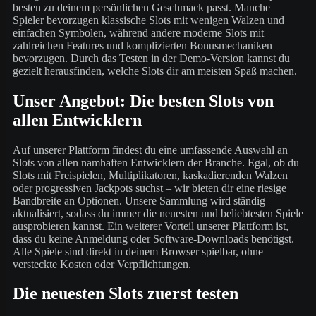
besten zu deinem persönlichen Geschmack passt. Manche
Spieler bevorzugen klassische Slots mit wenigen Walzen und
einfachen Symbolen, während andere moderne Slots mit
zahlreichen Features und komplizierten Bonusmechaniken
bevorzugen. Durch das Testen in der Demo-Version kannst du
gezielt herausfinden, welche Slots dir am meisten Spaß machen.
Unser Angebot: Die besten Slots von
allen Entwicklern
Auf unserer Plattform findest du eine umfassende Auswahl an
Slots von allen namhaften Entwicklern der Branche. Egal, ob du
Slots mit Freispielen, Multiplikatoren, kaskadierenden Walzen
oder progressiven Jackpots suchst – wir bieten dir eine riesige
Bandbreite an Optionen. Unsere Sammlung wird ständig
aktualisiert, sodass du immer die neuesten und beliebtesten Spiele
ausprobieren kannst. Ein weiterer Vorteil unserer Plattform ist,
dass du keine Anmeldung oder Software-Downloads benötigst.
Alle Spiele sind direkt in deinem Browser spielbar, ohne
versteckte Kosten oder Verpflichtungen.
Die neuesten Slots zuerst testen