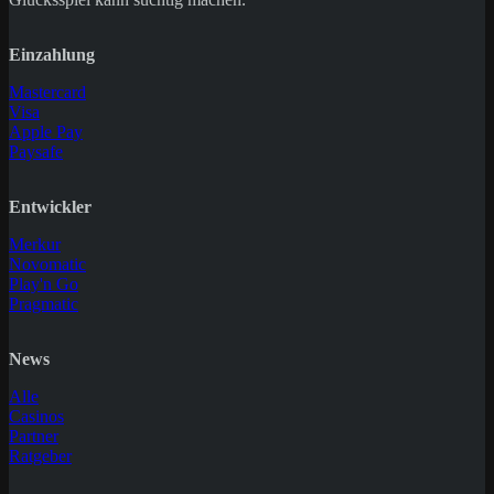
Einzahlung
Mastercard
Visa
Apple Pay
Paysafe
Entwickler
Merkur
Novomatic
Play'n Go
Pragmatic
News
Alle
Casinos
Partner
Ratgeber