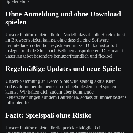
Spielerlebnis.
Ohne Anmeldung und ohne Download
spielen
Unsere Plattform bietet dir den Vorteil, dass du alle Spiele direkt
im Browser spielen kannst, ohne dass du eine Software
herunterladen oder dich registrieren musst. Du kannst sofort
loslegen und die Slots nach Belieben ausprobieren. Dies macht
unser Angebot besonders benutzerfreundlich und flexibel.
Regelmäßige Updates und neue Spiele
Unsere Sammlung an Demo Slots wird ständig aktualisiert,
sodass du immer die neuesten und beliebtesten Titel spielen
kannst. Wir halten dich zudem über kommende
Neuerscheinungen auf dem Laufenden, sodass du immer bestens
informiert bist.
Fazit: Spielspaß ohne Risiko
Unsere Plattform bietet dir die perfekte Möglichkeit,