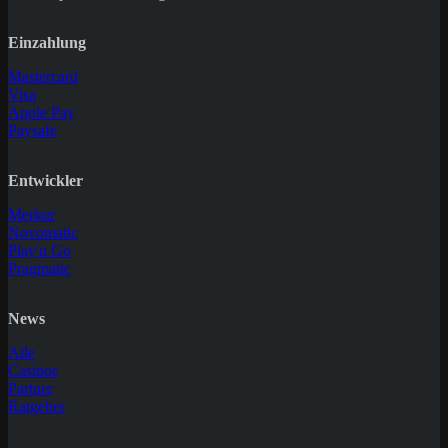
Einzahlung
Mastercard
Visa
Apple Pay
Paysafe
Entwickler
Merkur
Novomatic
Play'n Go
Pragmatic
News
Alle
Casinos
Partner
Ratgeber