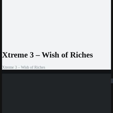
Jeton
CashtoCode
MiFinity
MuchBetter
Auszahlmethoden
Bank Überweisung
MasterCard
Visa
Skrill
Bitcoin
Xtreme 3 – Wish of Riches
Xtreme 3 – Wish of Riches
Suchen
Neue Casinos