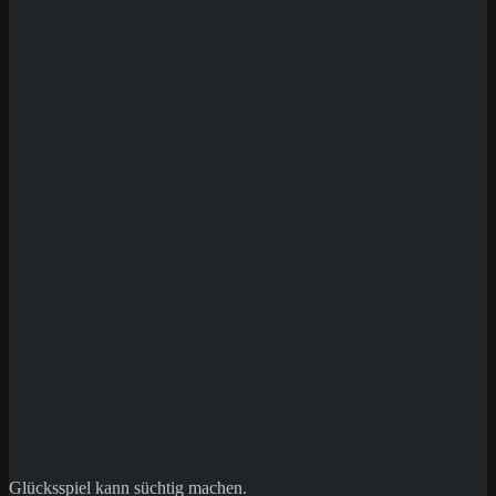
Save my name, email, and website in this
browser for the next time I comment.
Glücksspiel kann süchtig machen.