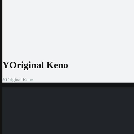
Aus
YOriginal Keno
YOriginal Keno