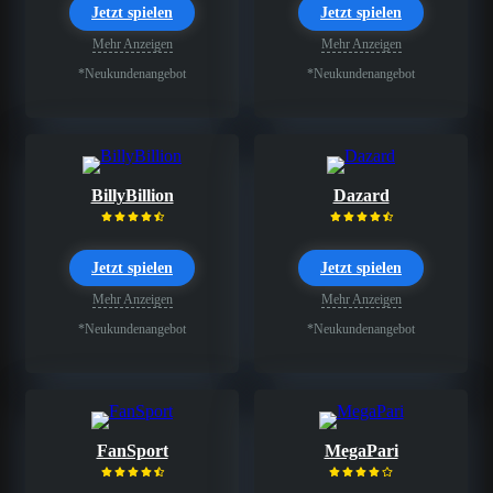
Jetzt spielen
Jetzt spielen
Mehr Anzeigen
Mehr Anzeigen
*Neukundenangebot
*Neukundenangebot
BillyBillion
Dazard
Jetzt spielen
Jetzt spielen
Mehr Anzeigen
Mehr Anzeigen
*Neukundenangebot
*Neukundenangebot
FanSport
MegaPari