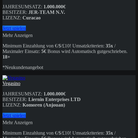
JAHRESUMSATZ:
1.000.000€
BESITZER:
JER-TEAM N.V.
LIZENZ:
Curacao
Jetzt spielen
Mehr Anzeigen
Minimum Einzahlung von €/$/£10! Umsatzkriterien:
35x
/
Maximaler Einsatz:
5€
Bonus wird Automatisch gutgeschrieben.
18+
*Neukundenangebot
Vegasino
JAHRESUMSATZ:
1.000.000€
BESITZER:
Liernin Enterprises LTD
LIZENZ:
Komoren (Anjouan)
Jetzt spielen
Mehr Anzeigen
Minimum Einzahlung von €/$/£10! Umsatzkriterien:
35x
/