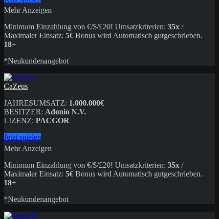
Mehr Anzeigen
Minimum Einzahlung von €/$/£20! Umsatzkriterien:
35x
/
Maximaler Einsatz:
5€
Bonus wird Automatisch gutgeschrieben.
18+
*Neukundenangebot
CaZeus
JAHRESUMSATZ:
1.000.000€
BESITZER:
Adonio N.V.
LIZENZ:
PACGOR
Jetzt spielen
Mehr Anzeigen
Minimum Einzahlung von €/$/£20! Umsatzkriterien:
35x
/
Maximaler Einsatz:
5€
Bonus wird Automatisch gutgeschrieben.
18+
*Neukundenangebot