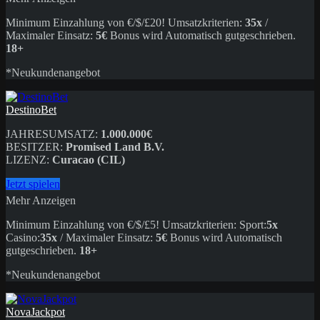
Minimum Einzahlung von €/$/£20! Umsatzkriterien:
35x
/
Maximaler Einsatz:
5€
Bonus wird Automatisch gutgeschrieben.
18+
*Neukundenangebot
DestinoBet
JAHRESUMSATZ:
1.000.000€
BESITZER:
Promised Land B.V.
LIZENZ:
Curacao (CIL)
Jetzt spielen
Mehr Anzeigen
Minimum Einzahlung von €/$/£5! Umsatzkriterien: Sport:
5x
Casino:
35x
/ Maximaler Einsatz:
5€
Bonus wird Automatisch
gutgeschrieben.
18+
*Neukundenangebot
NovaJackpot