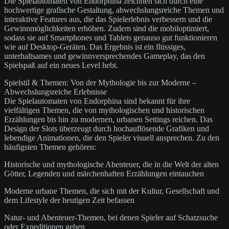
Die Spielautomaten von Endorphina zeichnen sich durch eine
hochwertige grafische Gestaltung, abwechslungsreiche Themen und
interaktive Features aus, die das Spielerlebnis verbessern und die
Gewinnmöglichkeiten erhöhen. Zudem sind die mobiloptimiert,
sodass sie auf Smartphones und Tablets genauso gut funktionieren
wie auf Desktop-Geräten. Das Ergebnis ist ein flüssiges,
unterhaltsames und gewinnversprechendes Gameplay, das den
Spielspaß auf ein neues Level hebt.
Spielstil & Themen: Von der Mythologie bis zur Moderne –
Abwechslungsreiche Erlebnisse
Die Spielautomaten von Endorphina sind bekannt für ihre
vielfältigen Themen, die von mythologischen und historischen
Erzählungen bis hin zu modernen, urbanen Settings reichen. Das
Design der Slots überzeugt durch hochauflösende Grafiken und
lebendige Animationen, die den Spieler visuell ansprechen. Zu den
häufigsten Themen gehören:
Historische und mythologische Abenteuer, die in die Welt der alten
Götter, Legenden und märchenhaften Erzählungen eintauchen
Moderne urbane Themen, die sich mit der Kultur, Gesellschaft und
dem Lifestyle der heutigen Zeit befassen
Natur- und Abenteuer-Themen, bei denen Spieler auf Schatzsuche
oder Expeditionen gehen