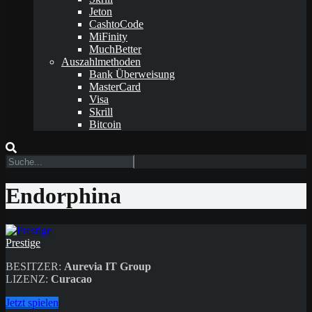
Jeton
CashtoCode
MiFinity
MuchBetter
Auszahlmethoden
Bank Überweisung
MasterCard
Visa
Skrill
Bitcoin
Endorphina
Prestige
BESITZER:
Aurevia IT Group
LIZENZ:
Curacao
Jetzt spielen