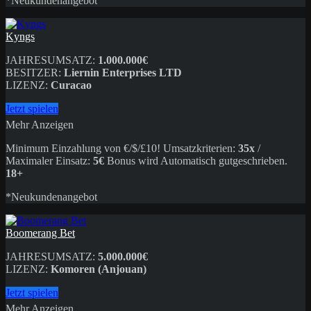
*Neukundenangebot
Kyngs
JAHRESUMSATZ:
1.000.000€
BESITZER:
Liernin Enterprises LTD
LIZENZ:
Curacao
Jetzt spielen
Mehr Anzeigen
Minimum Einzahlung von €/$/£10! Umsatzkriterien:
35x
/
Maximaler Einsatz:
5€
Bonus wird Automatisch gutgeschrieben.
18+
*Neukundenangebot
Boomerang Bet
JAHRESUMSATZ:
5.000.000€
LIZENZ:
Komoren (Anjouan)
Jetzt spielen
Mehr Anzeigen