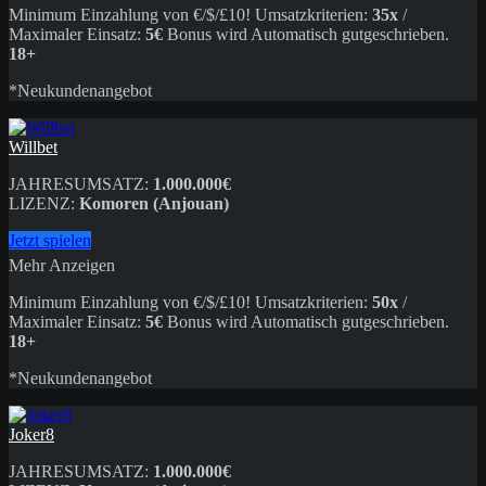
Minimum Einzahlung von €/$/£10! Umsatzkriterien:
35x
/
Maximaler Einsatz:
5€
Bonus wird Automatisch gutgeschrieben.
18+
*Neukundenangebot
Willbet
JAHRESUMSATZ:
1.000.000€
LIZENZ:
Komoren (Anjouan)
Jetzt spielen
Mehr Anzeigen
Minimum Einzahlung von €/$/£10! Umsatzkriterien:
50x
/
Maximaler Einsatz:
5€
Bonus wird Automatisch gutgeschrieben.
18+
*Neukundenangebot
Joker8
JAHRESUMSATZ:
1.000.000€