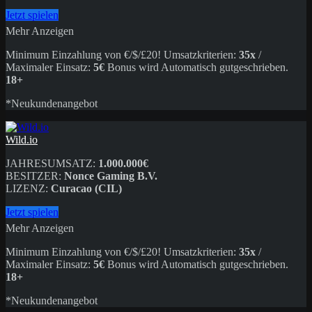
Jetzt spielen
Mehr Anzeigen
Minimum Einzahlung von €/$/£20! Umsatzkriterien:
35x
/
Maximaler Einsatz:
5€
Bonus wird Automatisch gutgeschrieben.
18+
*Neukundenangebot
Wild.io
JAHRESUMSATZ:
1.000.000€
BESITZER:
Nonce Gaming B.V.
LIZENZ:
Curacao (CIL)
Jetzt spielen
Mehr Anzeigen
Minimum Einzahlung von €/$/£20! Umsatzkriterien:
35x
/
Maximaler Einsatz:
5€
Bonus wird Automatisch gutgeschrieben.
18+
*Neukundenangebot