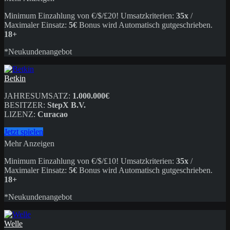
Minimum Einzahlung von €/$/£20! Umsatzkriterien:
35x
/
Maximaler Einsatz:
5€
Bonus wird Automatisch gutgeschrieben.
18+
*Neukundenangebot
Betkin
JAHRESUMSATZ:
1.000.000€
BESITZER:
StepX B.V.
LIZENZ:
Curacao
Jetzt spielen
Mehr Anzeigen
Minimum Einzahlung von €/$/£10! Umsatzkriterien:
35x
/
Maximaler Einsatz:
5€
Bonus wird Automatisch gutgeschrieben.
18+
*Neukundenangebot
Welle