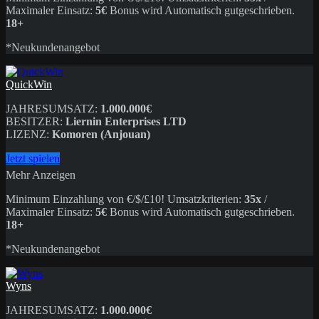
Maximaler Einsatz:
5€
Bonus wird Automatisch gutgeschrieben.
18+
*Neukundenangebot
QuickWin
JAHRESUMSATZ:
1.000.000€
BESITZER:
Liernin Enterprises LTD
LIZENZ:
Komoren (Anjouan)
Jetzt spielen
Mehr Anzeigen
Minimum Einzahlung von €/$/£10! Umsatzkriterien:
35x
/
Maximaler Einsatz:
5€
Bonus wird Automatisch gutgeschrieben.
18+
*Neukundenangebot
Wyns
JAHRESUMSATZ:
1.000.000€