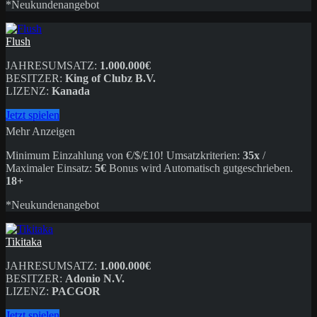
*Neukundenangebot
Flush
JAHRESUMSATZ:
1.000.000€
BESITZER:
King of Clubz B.V.
LIZENZ:
Kanada
Jetzt spielen
Mehr Anzeigen
Minimum Einzahlung von €/$/£10! Umsatzkriterien:
35x
/
Maximaler Einsatz:
5€
Bonus wird Automatisch gutgeschrieben.
18+
*Neukundenangebot
Tikitaka
JAHRESUMSATZ:
1.000.000€
BESITZER:
Adonio N.V.
LIZENZ:
PACGOR
Jetzt spielen