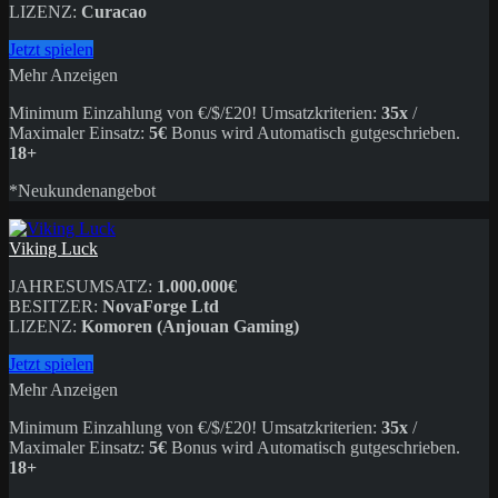
LIZENZ:
Curacao
Jetzt spielen
Mehr Anzeigen
Minimum Einzahlung von €/$/£20! Umsatzkriterien:
35x
/
Maximaler Einsatz:
5€
Bonus wird Automatisch gutgeschrieben.
18+
*Neukundenangebot
Viking Luck
JAHRESUMSATZ:
1.000.000€
BESITZER:
NovaForge Ltd
LIZENZ:
Komoren (Anjouan Gaming)
Jetzt spielen
Mehr Anzeigen
Minimum Einzahlung von €/$/£20! Umsatzkriterien:
35x
/
Maximaler Einsatz:
5€
Bonus wird Automatisch gutgeschrieben.
18+