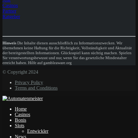
Casinos
Partner
Ratgeber
Hinweis
Die Inhalte dienen ausschließlich zu Informationszwecken. Wir
übernehmen keine Haftung für die Richtigkeit, Vollständigkeit und Aktualität
der bereitgestellten Informationen. Glücksspiel kann süchtig machen. Spielen
Sie verantwortungsbewusst und nur, wenn Sie das gesetzliche Mindestalter
erreicht haben. Hilfe auf gambleaware.org
© Copyright 2024
Privacy Policy
Terms and Conditions
Home
Casinos
Bonis
Slots
Entwickler
News