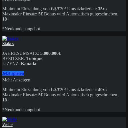
Minimum Einzahlung von €/$/£20! Umsatzkriterien:
35x
/
Maximaler Einsatz:
5€
Bonus wird Automatisch gutgeschrieben.
18+
*Neukundenangebot
Stakes
JAHRESUMSATZ:
5.000.000€
BESITZER:
Tobique
LIZENZ:
Kanada
Jetzt spielen
Mehr Anzeigen
Minimum Einzahlung von €/$/£20! Umsatzkriterien:
40x
/
Maximaler Einsatz:
5€
Bonus wird Automatisch gutgeschrieben.
18+
*Neukundenangebot
Welle