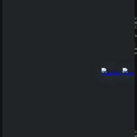
Read more »
30. September 2025
0
278
Casino-Review
Betista Casino Review
JAHRESUMSATZ:
JAHRES
Betista überzeugt mit einem klar
20.000.000€
1.000.00
strukturierten Casino- und
BESITZER:
BESITZE
Sprut
Liernin
Wettangebot, einem attraktiven
Group
Enterpri
Startbonus und fairen
B.V.
LTD
Zusatzaktionen. Die Mischung
LIZENZ:
LIZENZ:
Curacao
Komore
aus ...
(Anjoua
Read more »
2. August 2025
0
317
XON Casino Review
Casino-Review
XON Casino ist ein brandneuer
Anbieter auf dem internationalen
Glücksspielmarkt, der 2024
gestartet ist und mit einem der ...
Read more »
1. August 2025
0
445
QuickWin
Wyns
RichRoyal Casino Review
Casino-Review
RichRoyal ist ein moderner,
aufstrebender Anbieter in der Welt
der Online-Casinos und
präsentiert sich mit einem
eleganten, goldgetönten ...
JAHRESUMSATZ:
JAHRES
1.000.000€
1.000.00