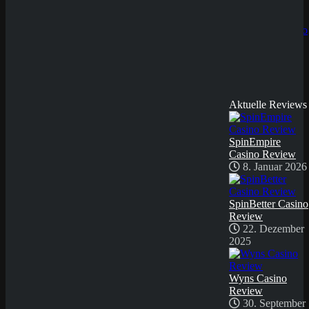
30. September
aufstrebenden Namen in der Welt
2025
der Online-Glücksspiele. Seit
seiner ...
Read more »
QuickWin Casino
9. Februar 2025
0
373
Review
Supabet Casino Review
30. September
Casino-Review
Willkommen zu unserer
2025
ausführlichen Review
Aktuelle Reviews
von SupaBet Casino, einem der
neuesten und
vielversprechendsten Online-
SpinEmpire
Casinos auf dem Markt. SupaBet
Casino Review
wurde ...
8. Januar 2026
Read more »
2. Februar 2025
0
356
Rolletto Casino Review
SpinBetter Casino
Casino-Review
Rolletto, gegründet 2020
Review
von OnyxioN B.V., positioniert
22. Dezember
sich als multidisziplinäre
2025
Glücksspielplattform, die
Casinospiele, Live-Dealer-
Erlebnisse und Sportwetten unter
Wyns Casino
einem Dach ...
Review
Read more »
30. September
24. Januar 2025
0
385